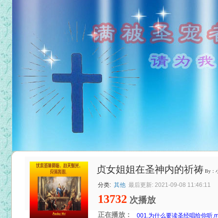
贞女姐姐在圣神内的祈祷
By：
分类:
其他
最后更新: 2021-09-08 11:46:11
13732
次播放
正在播放：
001.为什么要读圣经唱给你听.m