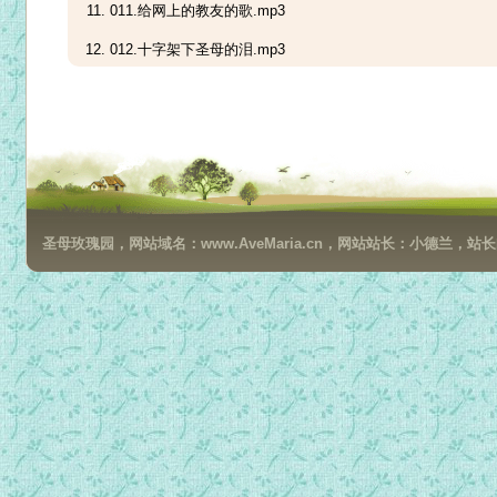
011.给网上的教友的歌.mp3
012.十字架下圣母的泪.mp3
013.贞女姐姐给老会长唱一首歌.mp3
014 贞女姐姐中秋节唱给天主的歌.mp3
015 贞女姐姐含泪的祈求.mp3
016.贞女姐姐为七苦山献上的祈祷.mp3
圣母玫瑰园，网站域名：www.AveMaria.cn，网站站长：小德兰，站长邮箱：da
017.河北省恩典大.mp3
018.河北归来.mp3
019.贞女姐姐思念永恒的家.mp3
020.为河北省呼唤.mp3
021.为教友的神悤的事.mp3
022.神悤的事.mp3
023.传递信.mp3