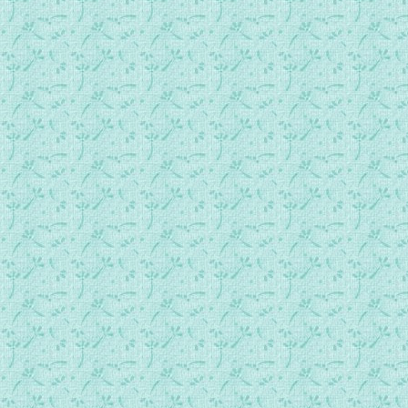
024.恩典时刻.mp3
025.全球温疫到来大家惊慌了.mp3
026.今天全中国都在家中坐.mp3了.mp3
027.今天我们走进新的一天.mp3
028.《慈母心声》是妈妈的心声.mp3
029.复活节 主的呼唤.mp3
030.圣神给心爱孩子的话.mp3
031.末世恩宠.mp3