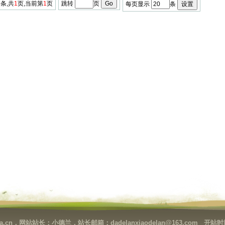
5
条,共
1
页,当前第
1
页
跳转
页
每页显示
条
cn，网站站长：小德兰，站长邮箱：dadelanxiaodelan@163.com 开站时间：