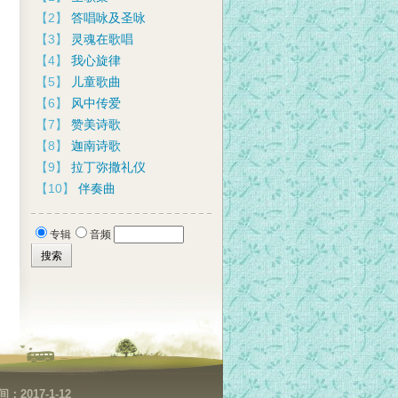
【2】
答唱咏及圣咏
【3】
灵魂在歌唱
【4】
我心旋律
【5】
儿童歌曲
【6】
风中传爱
【7】
赞美诗歌
【8】
迦南诗歌
【9】
拉丁弥撒礼仪
【10】
伴奏曲
专辑
音频
2017-1-12