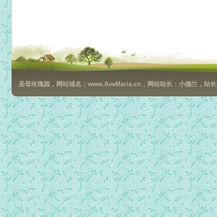
圣母玫瑰园，网站域名：www.AveMaria.cn，网站站长：小德兰，站长邮箱：da