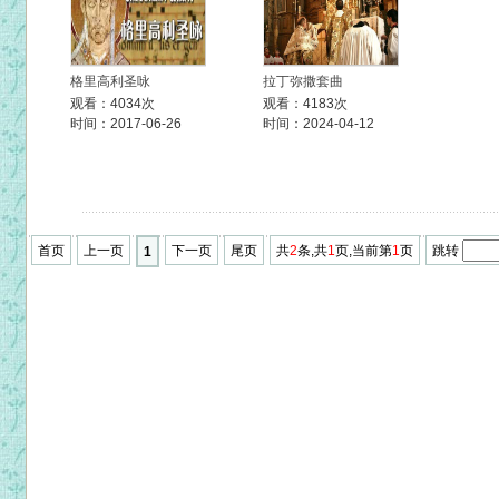
格里高利圣咏
拉丁弥撒套曲
观看：4034次
观看：4183次
时间：2017-06-26
时间：2024-04-12
首页
上一页
下一页
尾页
共
2
条,共
1
页,当前第
1
页
跳转
1