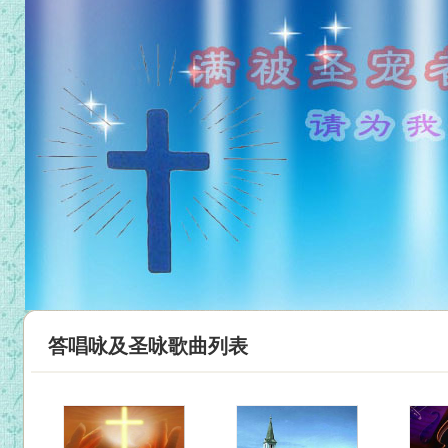
答唱咏及圣咏歌曲列表