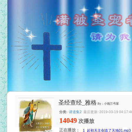
圣经查经_雅格
By：小德兰书屋
分类:
讲道集2
最后更新: 2019-03-19 04:17:4
14049
次播放
正在播放：
1_起初天主创造了天地01.mp3