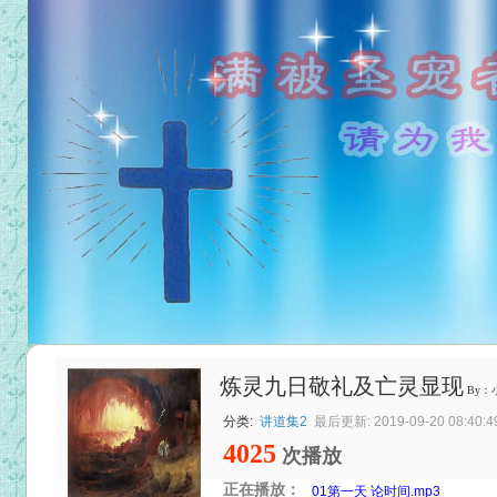
炼灵九日敬礼及亡灵显现
By：
分类:
讲道集2
最后更新: 2019-09-20 08:40:4
4025
次播放
正在播放：
01第一天 论时间.mp3