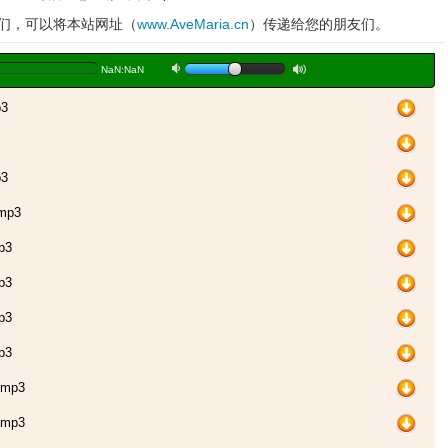
妹们，可以将本站网址（
www.AveMaria.cn
）传递给您的朋友们。
a
b
NaN:NaN
3
3
mp3
p3
p3
p3
p3
mp3
mp3