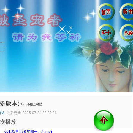
多版本)
By：小德兰书屋
祈祷
最后更新: 2025-07-24 23:30:36
次播放
：
001.欢喜五端 星期一、六.mp3