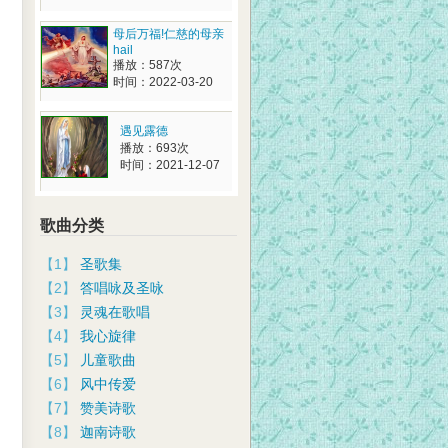
母后万福!仁慈的母亲
hail
播放：587次
时间：2022-03-20
遇见露德
播放：693次
时间：2021-12-07
歌曲分类
【1】
圣歌集
【2】
答唱咏及圣咏
【3】
灵魂在歌唱
【4】
我心旋律
【5】
儿童歌曲
【6】
风中传爱
【7】
赞美诗歌
【8】
迦南诗歌