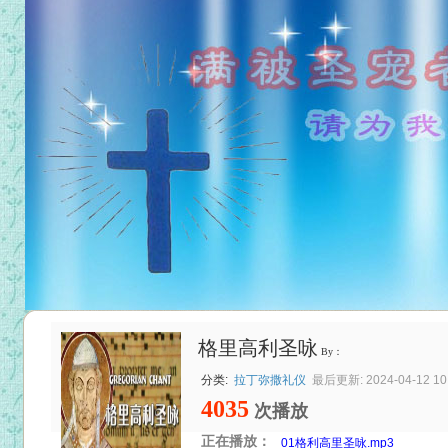
格里高利圣咏
By：
分类:
拉丁弥撒礼仪
最后更新: 2024-04-12 10:
4035
次播放
正在播放：
01格利高里圣咏.mp3