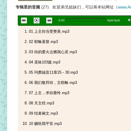
专辑里的音频
(27) 欢迎弟兄姐妹们，可以将本站网址（
www.Av
a
0:00
NaN:NaN
01 上主祢当受赞美.mp3
02 耶稣基督.mp3
03 祢的爱火点燃我心灵.mp3
04 圣咏103篇.mp3
05 玛窦福音11章25－30.mp3
06 我们敬拜祢，主耶稣.mp3
07 上主，求祢垂怜.mp3
08 天主经.mp3
09 结束祷文.mp3
10 赐给我平安.mp3