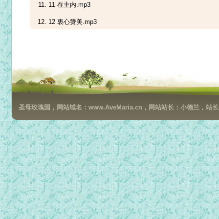
11 在主内.mp3
12 衷心赞美.mp3
13 耶稣请纪念我.mp3
14 阿爸，托付我灵在祢手中.mp3
15 我心灵平静安息在主内.mp3
16 基督已复活.mp3
圣母玫瑰园，网站域名：www.AveMaria.cn，网站站长：小德兰，站长邮箱：da
17 天庭歌颂上主.mp3
18 请你赞美上主.mp3
19 来赞美我上主.mp3
20 赞美我上主.mp3
21 等待上主.mp3
22 光荣颂.mp3
23 快来主圣神(泰泽祈祷).mp3