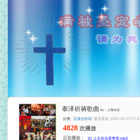
泰泽祈祷歌曲
By：上海光启
分类:
灵魂在歌唱
最后更新: 2022-02-15 07:4
4828
次播放
正在播放：
01 上主祢当受赞美.mp3