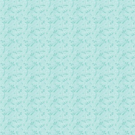
24 上主，求你垂怜（泰泽祈祷).mp3
25 何处有仁.mp3
26 主，我该走的路祢知道.mp3
27 赞美我上主.mp3