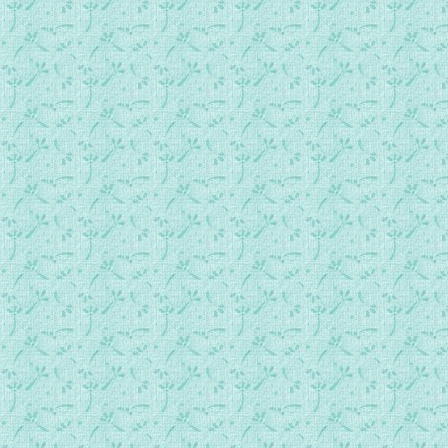
337_一天如千年(圣经节录).mp3
338_我们要因你的胜利而欢舞（圣经节录）.mp3
339_我要跟随你.mp3
340_祂决不舍弃我.mp3
341_我要信靠祢.mp3
342_不要依靠我自已.mp3
343_我要专心依靠主.mp3
344_你们的力量是在于宁静和信赖（圣经节录）.mp3
345_天真信赖(圣经节录).mp3
346_耶稣，我信赖祢.mp3
347_祂永不会舍弃我.mp3
348_我不再忧愁.mp3
349_平息风浪.mp3