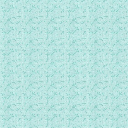
388_主耶稣，你来吧.mp3
389_我常将上主置于我眼前（圣经节录）.mp3
390_我举我目向圣山瞻望（圣经节录）.mp3
391_挺起身来，抬头仰望（圣经节录）.mp3
392_仰望上主.mp3
393_你们应当挺起身来（圣经节录）.mp3
394_注目爱你.mp3
395_我的救助来自上主.mp3
396_耶稣我倾听你.mp3
397_仰望上主的荣耀（圣经节录）.mp3
398_我的心啊！你要仰望主.mp3
399_我渴望.mp3
400_把我的心向你高高举起.mp3