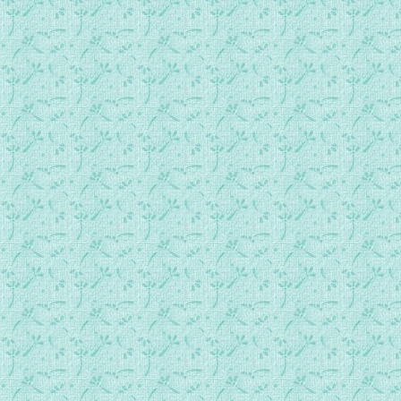
350_你们什么也不要挂虑.mp3
351_时刻接受主一切安排，因祂而喜乐.mp3
352_在圣神内的喜乐甜蜜（圣经节录）.mp3
353_在圣神内的喜乐甜蜜（圣经节录）.mp3
354_天主使我笑（圣经节录）.mp3
355_在天父的家中尽情欢乐（圣经节录）.mp3
356_我是全世界最快乐的小孩子.mp3
357_我要因你而喜悦.mp3
358_天主的国在于义德、平安和在圣神内的喜乐（圣经节录）.
359_我从心里喜乐于上主（圣经节录）.mp3
360_你以拯救我的喜乐常常环绕著我（圣经节录）.mp3
361_我的心欢乐，我的舌愉快.mp3