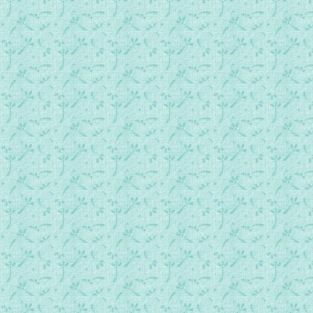
324_双目常注视着耶稣（圣经节录）.mp3
325_十字架.mp3
326_背着十字架跟随主(圣经节录）.mp3
327_仰赖上主（圣经节录）.mp3
328_在绝望中，仍怀着希望而相信（圣经节录）.mp3
329_有了主就满足.mp3
330_他若呼求我，我必应允他（圣经节录）.mp3
331_辣步尼（圣经节录）.mp3
332_求你拯救迷途的灵魂.mp3
333_基督信仰不可夺.mp3
334_圣洁的羔羊.mp3
335_宣扬主名.mp3
336_永远大司祭.mp3