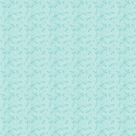
362_我有一个喜乐.mp3
363_主啊！我害怕.mp3
364_清晨传扬你的名字（圣经节录）.mp3
365_我要赞美你.mp3
366_因祂的名我们相聚在一起.mp3
367_和平在天上，光荣于高天（圣经节录）.mp3
368_向上主咏唱新歌（圣经节录）.mp3
369_阿肋路亚！主耶稣，你已复活了.mp3
370_万民的母亲熙雍（圣经节录）.mp3
371_请大家前来向上主歌舞（圣经节录）.mp3
372_生命有了你.mp3
373_感谢与赞美.mp3
374_求主赐我常常感恩赞美的心.mp3