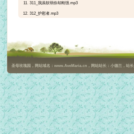
311_我虽软弱你却刚强.mp3
312_护慰者.mp3
313_我愿降服.mp3
314_背著十架跟随祂.mp3
315_不论你往哪里去，我都要跟随你（圣经节录）.mp3
316_淌流的喜乐.mp3
圣母玫瑰园，网站域名：www.AveMaria.cn，网站站长：小德兰，站长邮箱：da
317_你原来喜欢这样（圣经节录）.mp3
318_我的君王，我的天主.mp3
319_厄里、厄里，肋玛撒巴黑塔尼.mp3
320_求你给我再造一颗纯洁的心（圣经节录）.mp3
321_愿我的口唇只赞美你.mp3
322_全心仰望.mp3
323_主，我是你的化工.mp3