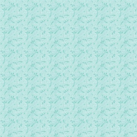
375_亚巴郎的天主我赞美你.mp3
376_啊！圣神，我爱你.mp3
377_耶稣你的名真甘甜.mp3
378_时时靠圣神.mp3
379_等你回家.mp3
380_愿那爱我的天主援助我（圣经节录）.mp3
381_救援之恩完全属于上主（圣经节录）.mp3
382_耶稣我爱你（圣经节录）.mp3
383_我愿.mp3
384_愿我献上一生事奉你.mp3
385_因他依恋我（圣经节录）.mp3
386_你的慈爱永远不移.mp3
387_你只管在上主内欢喜（圣经节录）.mp3