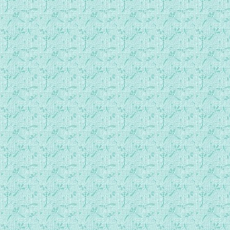
121_居住在诸天上的大主.mp3
122_举心向上仰望主.mp3
123_渴慕我主.mp3
124_向你把心举起.mp3
125_仆人的眼目.mp3
126_高举你的名.mp3
127_你是.mp3
128_主耶稣!我深爱你!.mp3
129_你来跟随我.mp3
130_主耶稣！你是我的救主.mp3
131_我是主的喜憨儿.mp3
132_舍弃一切跟随你.mp3
133_我要歌颂上主.mp3