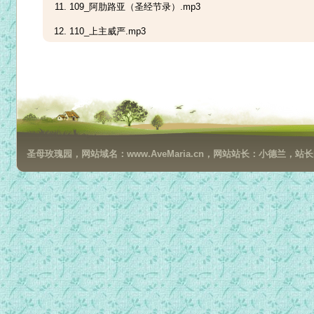
109_阿肋路亚（圣经节录）.mp3
110_上主威严.mp3
160_主的兰屿岛.mp3
111_凯旋歌.mp3
112_上主是战士.mp3
113_圣神的奇能.mp3
圣母玫瑰园，网站域名：www.AveMaria.cn，网站站长：小德兰，站长邮箱：da
114_我们是永生天主的仆人.mp3
115_虽已年老，仍然结果.mp3
116_坐在主的脚前.mp3
117_主洁净我.mp3
118_群山围绕.mp3
119_有主多美好.mp3
120_我的耶稣、我的救主、我的默西亚.mp3