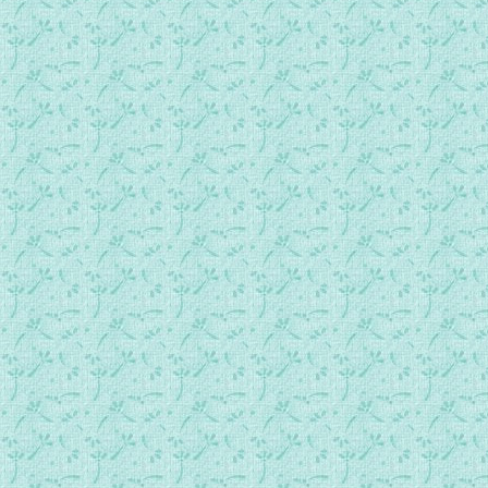
198_福音正是神的大能.mp3
199_情愿我的耶稣，也做你的救主.mp3
200_天门福路全是圣子通.mp3