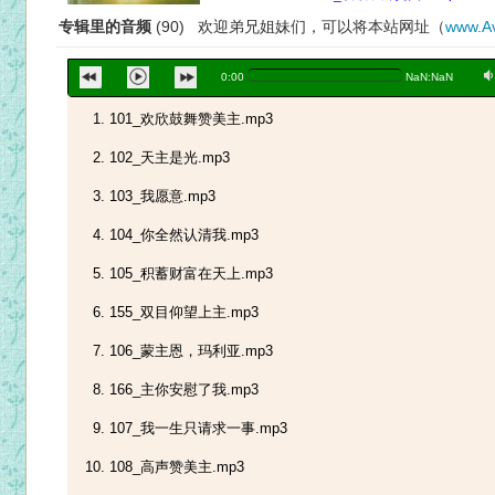
专辑里的音频
(90) 欢迎弟兄姐妹们，可以将本站网址（
www.Av
a
0:00
NaN:NaN
101_欢欣鼓舞赞美主.mp3
102_天主是光.mp3
103_我愿意.mp3
104_你全然认清我.mp3
105_积蓄财富在天上.mp3
155_双目仰望上主.mp3
106_蒙主恩，玛利亚.mp3
166_主你安慰了我.mp3
107_我一生只请求一事.mp3
108_高声赞美主.mp3