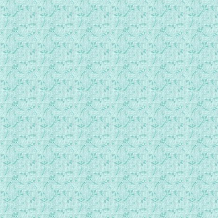
175_你是我的宝贝.mp3
176_我孩.mp3
177_因你的名，把我的手举起.mp3
178_颂赞主救恩.mp3
179_请向上主讴唱新歌.mp3
180_齐赞主名.mp3
191_我所一心依靠的盘石.mp3
192_雅威沙隆，和平的君王.mp3
193_我有一位好天父.mp3
194_「革责玛尼」园内的祈祷（圣经节录）.mp3
195_不要照我的意愿（圣经节录）.mp3
196_一粒麦子.mp3
197_我父受光荣，即在你们多结果实.mp3