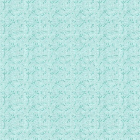
134_感谢主！赞美主！.mp3
135_主是葡萄树.mp3
136_圣神.mp3
137_祂必保护你.mp3
138_我必与你同在.mp3
139_皎洁如羊毛.mp3
140_我爱你超过世上一切.mp3
141_主啊！求你让我全心全意全灵全力的爱你.mp3
142_倾心爱你.mp3
143_千年万年，爱你永不变.mp3
144_耶稣，我爱你.mp3
145_要兴高彩烈地事奉上主.mp3
146_主啊！给我信心.mp3