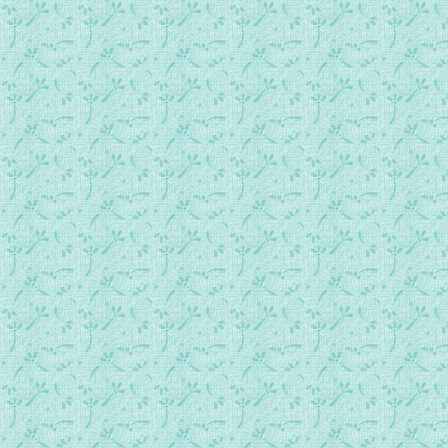
161_求你赦免我未觉察到的罪愆.mp3
162_兄弟姐妹们共聚一堂.mp3
163_回归父家.mp3
164_唯有主的名应受赞美.mp3
165_痛悔的精神.mp3
167_账簿.mp3
168_天上的家乡（圣经节录）.mp3
169_天主的每一句话（圣经节录）.mp3
170_你的一句话.mp3
171_只要你说一句话.mp3
172_你的一句話.mp3
173_我的阿爸，我的天父.mp3
174_阿爸！我愛你.mp3