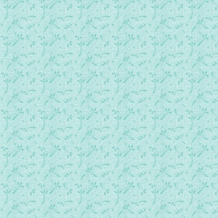
147_主的神在那里，那里就有自由.mp3
148_兄弟团聚之乐.mp3
149_我认识我的羊，我的羊也认识我.mp3
150_天父住我内.mp3
151_我以你的名字召叫了你.mp3
152_天主的爱.mp3
153_渴慕主聖殿.mp3
154_祂的名字是神圣的.mp3
156_仰望着你.mp3
157_美丽的南半球.mp3
158_义人的福乐.mp3
159_我必亲手扶持你.mp3