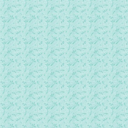
24蔡老師_跪羊图歌.mp3
25孝心(童声).mp3
26阳光圆舞曲.mp3