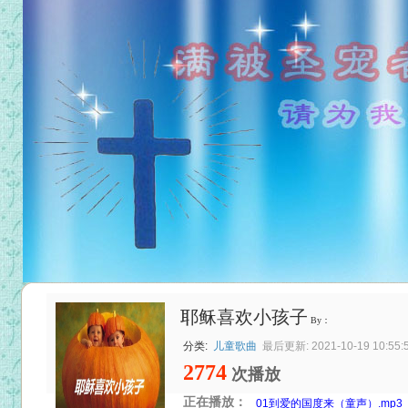
耶稣喜欢小孩子
By：
分类:
儿童歌曲
最后更新: 2021-10-19 10:55:
2774
次播放
正在播放：
01到爱的国度来（童声）.mp3