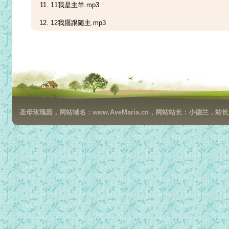
11我是主羊.mp3
12我愿跟随主.mp3
13哪里有爱.mp3
14小小精兵跟随主.mp3
15小小双手.mp3
16耶稣喜爱一切小孩.mp3
圣母玫瑰园，网站域名：www.AveMaria.cn，网站站长：小德兰，站长邮箱：da
17摇啊摇.mp3
18主爱我必爱到底.mp3
19你若知道.mp3
20心中两个王.mp3
21平安夜.mp3
22推动摇篮的手（男女声版）.mp3
23弟子规演唱版.mp3