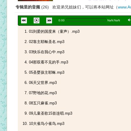
专辑里的音频
(26) 欢迎弟兄姐妹们，可以将本站网址（
www.Av
a
0:00
NaN:NaN
01到爱的国度来（童声）.mp3
02靠主耶稣圣名.mp3
03快乐在我心中.mp3
04那双看不见的手.mp3
05圣婴孩主耶稣.mp3
06天父世界.mp3
07野地的花.mp3
08五只麻雀.mp3
09儿童圣歌15首连唱.mp3
10大雀鸟小雀鸟.mp3