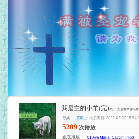
我是主的小羊(完)
By：光启童声合唱团
分类:
儿童歌曲
最后更新: 2022-02-07 15:54:
5209
次播放
正在播放：
01.Ave Maria (Caccini).mp3