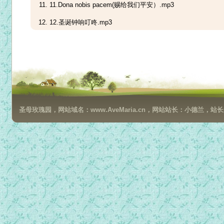
11.Dona nobis pacem(赐给我们平安）.mp3
12.圣诞钟响叮咚.mp3
13.平安夜里真平安.mp3
14.圣婴安睡.mp3
15.Holy Night(神圣静夜）.mp3
16.爱的真谛.mp3
圣母玫瑰园，网站域名：www.AveMaria.cn，网站站长：小德兰，站长邮箱：da
17.传给人.mp3
18.播在这世界.mp3
19.如鹿渴慕溪水(伴奏).mp3
20.野地的花(伴奏).mp3
24.摇篮曲.mp3
25.一个小孩的祷告-A Childs Prayer.mp3