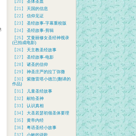
【20】
圣体圣血
【21】
天国的信息
【22】
信仰见证
【23】
圣经故事-字幕重校版
慈
【24】
圣经故事-剪辑
【25】
艾曼丽修女圣经神视录
(已拍成电影)
【26】
天主教圣经故事
【27】
圣经故事-电影
【28】
诸圣的信仰
【29】
神圣庄严的拉丁弥撒
【30】
紫微雷塔小德兰(翻译的
作品)
【31】
儿童圣经故事
【32】
献给圣神
【33】
认识真相
【34】
大圣若瑟初领圣体要理
【35】
黄帝内经
【36】
粤语圣经小故事
【37】
小敏的诗歌