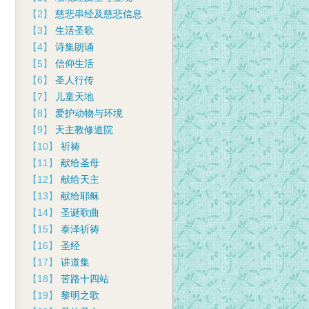
【2】
慈悲串经及慈悲信息
【3】
生活圣歌
【4】
诗集朗诵
【5】
信仰生活
【6】
圣人行传
【7】
儿童天地
【8】
爱护动物与环境
【9】
天主教修道院
【10】
祈祷
【11】
献给圣母
【12】
献给天主
【13】
献给耶稣
【14】
圣诞歌曲
【15】
泰泽祈祷
【16】
圣经
【17】
讲道集
【18】
苦路十四站
【19】
黎明之歌