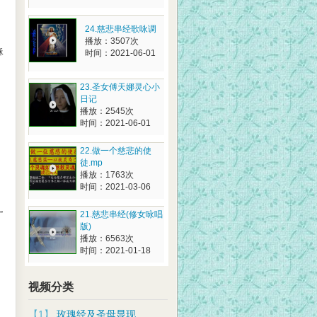
24.慈悲串经歌咏调
播放：3507次
稣
时间：2021-06-01
23.圣女傅天娜灵心小
日记
播放：2545次
时间：2021-06-01
22.做一个慈悲的使
徒.mp
播放：1763次
时间：2021-03-06
”
21.慈悲串经(修女咏唱
版)
播放：6563次
时间：2021-01-18
视频分类
【1】
玫瑰经及圣母显现