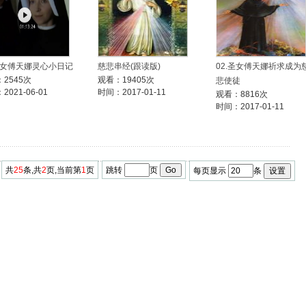
.圣女傅天娜灵心小日记
慈悲串经(跟读版)
02.圣女傅天娜祈求成为
2545次
观看：19405次
悲使徒
2021-06-01
时间：2017-01-11
观看：8816次
时间：2017-01-11
共
25
条,共
2
页,当前第
1
页
跳转
页
每页显示
条