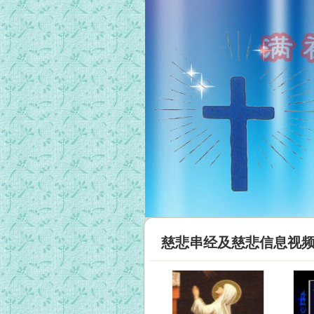
慈悲串经及慈悲信息视