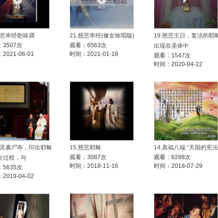
.慈悲串经歌咏调
21.慈悲串经(修女咏唱版)
19.慈悲主日，复活的耶
3507次
观看：6563次
出现在圣体中
2021-06-01
时间：2021-01-18
观看：1547次
时间：2020-04-22
.都灵裹尸布，印出耶稣
15.慈悲耶稣
14.真福八端 “天国的宪法
观看：3087次
观看：6288次
全过程，与
时间：2018-11-16
时间：2018-07-29
5635次
2019-04-02