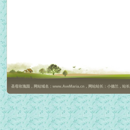
圣母玫瑰园，网站域名：www.AveMaria.cn，网站站长：小德兰，站长邮箱：da