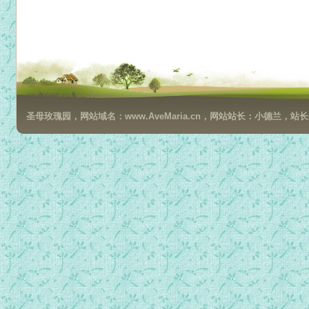
圣母玫瑰园，网站域名：www.AveMaria.cn，网站站长：小德兰，站长邮箱：da