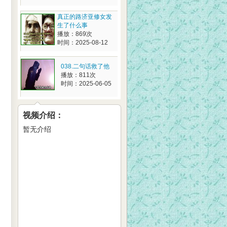
真正的路济亚修女发
生了什么事
播放：869次
时间：2025-08-12
038.二句话救了他
播放：811次
时间：2025-06-05
视频介绍：
暂无介绍