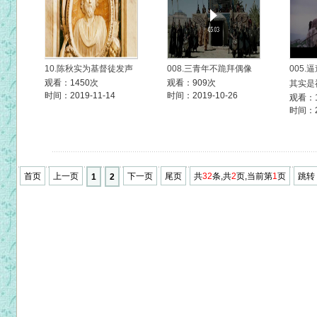
10.陈秋实为基督徒发声
008.三青年不跪拜偶像
005
观看：1450次
观看：909次
其实是
时间：2019-11-14
时间：2019-10-26
观看：1
时间：20
首页
上一页
下一页
尾页
共
32
条,共
2
页,当前第
1
页
跳转
1
2