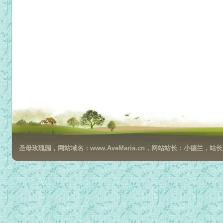
圣母玫瑰园，网站域名：www.AveMaria.cn，网站站长：小德兰，站长邮箱：da