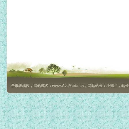
圣母玫瑰园，网站域名：www.AveMaria.cn，网站站长：小德兰，站长邮箱：da