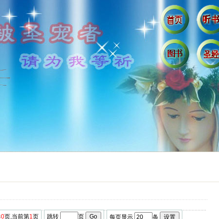
共
0
页,当前第
1
页
跳转
页
每页显示
条