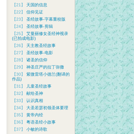
【21】
天国的信息
【22】
信仰见证
【23】
圣经故事-字幕重校版
【24】
圣经故事-剪辑
【25】
艾曼丽修女圣经神视录
(已拍成电影)
【26】
天主教圣经故事
【27】
圣经故事-电影
【28】
诸圣的信仰
【29】
神圣庄严的拉丁弥撒
【30】
紫微雷塔小德兰(翻译的
作品)
【31】
儿童圣经故事
【32】
献给圣神
【33】
认识真相
【34】
大圣若瑟初领圣体要理
【35】
黄帝内经
【36】
粤语圣经小故事
【37】
小敏的诗歌