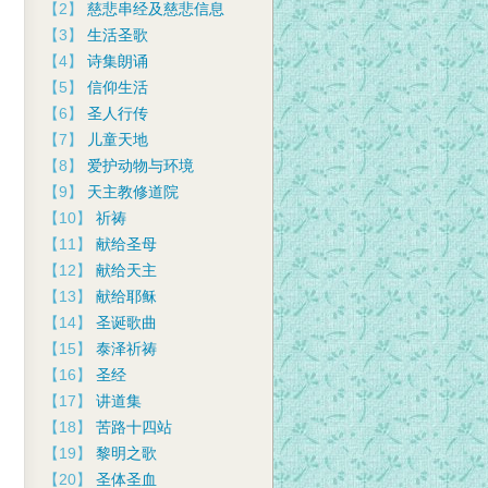
【2】
慈悲串经及慈悲信息
【3】
生活圣歌
【4】
诗集朗诵
【5】
信仰生活
【6】
圣人行传
【7】
儿童天地
【8】
爱护动物与环境
【9】
天主教修道院
【10】
祈祷
【11】
献给圣母
【12】
献给天主
【13】
献给耶稣
【14】
圣诞歌曲
【15】
泰泽祈祷
【16】
圣经
【17】
讲道集
【18】
苦路十四站
【19】
黎明之歌
【20】
圣体圣血