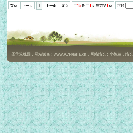
首页
上一页
下一页
尾页
共
15
条,共
1
页,当前第
1
页
跳转
1
圣母玫瑰园，网站域名：www.AveMaria.cn，网站站长：小德兰，站长邮箱：da