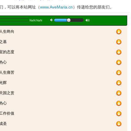
妹们，可以将本站网址（
www.AveMaria.cn
）传递给您的朋友们。
a
b
NaN:NaN
达人生终向
之基
最宜的态度
热心
节人生痛苦
光辉
膺天国之赏
热心
高工作价值
成圣