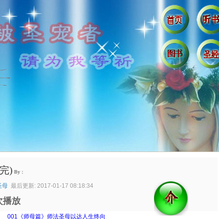
完)
By：
圣母
最后更新: 2017-01-17 08:18:34
次播放
：
001《师母篇》师法圣母以达人生终向