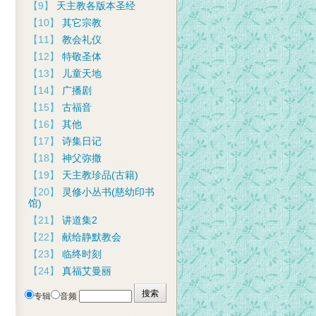
【9】
天主教各版本圣经
【10】
其它宗教
【11】
教会礼仪
【12】
特敬圣体
【13】
儿童天地
【14】
广播剧
【15】
古福音
【16】
其他
【17】
诗集日记
【18】
神父弥撒
【19】
天主教珍品(古籍)
【20】
灵修小丛书(慈幼印书
馆)
【21】
讲道集2
【22】
献给静默教会
【23】
临终时刻
【24】
真福艾曼丽
专辑
音频