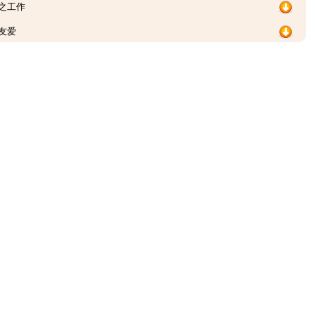
饴之工作
友爱
无忤
主意
铁证
大要
依恃
源泉
实证
洪恩
要法
良多
无穷