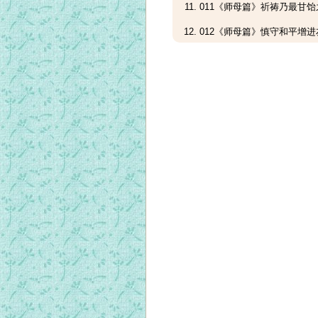
011《师母篇》祈祷乃最甘
012《师母篇》慎守和平增进
013《师母篇》待人诚实处世
014《师母篇》恪守神贫中悦
015《师母篇》善用圣宠救灵
016《师母篇》憎恶罪过行善
017《师母篇》信德乃教友之
018《师母篇》望德乃神乐之
019《师母篇》友爱他人圣德
020《师母篇》以爱还爱报主
021《师母篇》谨口慎舌和平
022《师母篇》思维死后神益
023《师母篇》热爱圣体神慰