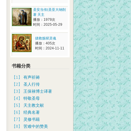
圣安当传(圣亚大纳削
著 天主
播放：1979次
时间：2025-05-29
拯救炼狱灵魂
播放：405次
时间：2024-11-11
书籍分类
【1】
有声祈祷
【2】
圣人行传
【3】
王保禄博士译著
【4】
特敬圣母
【5】
天主教文献
【6】
经典名著
【7】
灵修书籍
【8】
苦难中的赞美