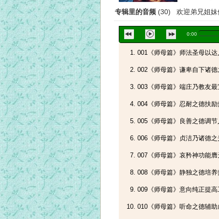
专辑里的音频
(30) 欢迎弟兄姐
0:00
001《师母篇》师法圣母以
002《师母篇》谦卑自下诸德
003《师母篇》端庄乃教友
004《师母篇》忍耐之德扶励
005《师母篇》良善之德调
006《师母篇》贞洁乃诸德之
007《师母篇》哀矜神功能
008《师母篇》静独之德培养
009《师母篇》意向纯正提
010《师母篇》听命之德辅助