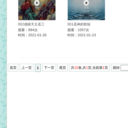
002感谢天主圣三
001圣神的歌咏
观看：894次
观看：1057次
时间：2021-01-26
时间：2021-01-23
首页
上一页
下一页
尾页
共
10
条,共
1
页,当前第
1
页
跳转
1