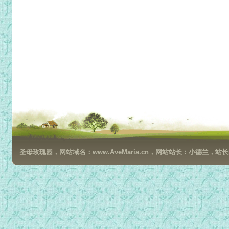
圣母玫瑰园，网站域名：www.AveMaria.cn，网站站长：小德兰，站长邮箱：da