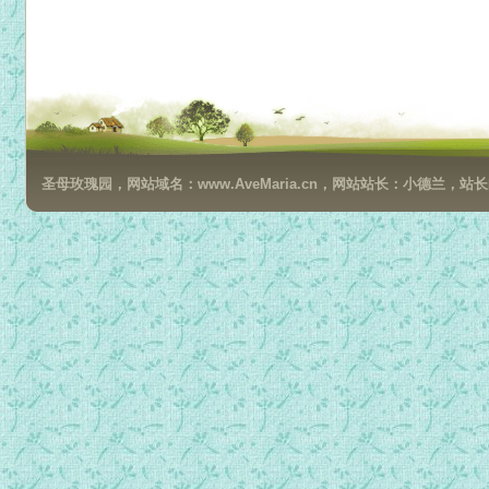
圣母玫瑰园，网站域名：www.AveMaria.cn，网站站长：小德兰，站长邮箱：da