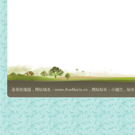
圣母玫瑰园，网站域名：www.AveMaria.cn，网站站长：小德兰，站长邮箱：da