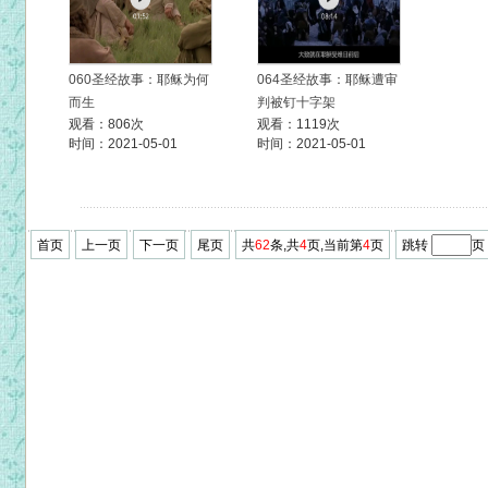
060圣经故事：耶稣为何
064圣经故事：耶稣遭审
而生
判被钉十字架
观看：806次
观看：1119次
时间：2021-05-01
时间：2021-05-01
首页
上一页
下一页
尾页
共
62
条,共
4
页,当前第
4
页
跳转
页