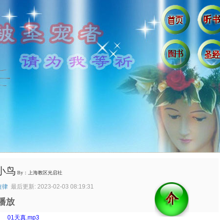
小鸟
By：上海教区光启社
旋律
最后更新: 2023-02-03 08:19:31
播放
：
01天真.mp3