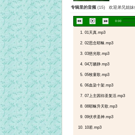
专辑里的音频
(15) 欢迎弟兄姐
0:00
01天真.mp3
02思念耶稣.mp3
03慈光歌.mp3
04万籁静.mp3
05牧童歌.mp3
06血染十架.mp3
07上主因祢圣复活.mp3
08耶稣升天歌.mp3
09伏求圣神.mp3
10若.mp3