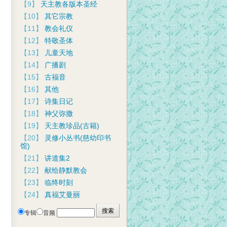
【9】
天主教各版本圣经
【10】
其它宗教
【11】
教会礼仪
【12】
特敬圣体
【13】
儿童天地
【14】
广播剧
【15】
古福音
【16】
其他
【17】
诗集日记
【18】
神父弥撒
【19】
天主教珍品(古籍)
【20】
灵修小丛书(慈幼印书
馆)
【21】
讲道集2
【22】
献给静默教会
【23】
临终时刻
【24】
真福艾曼丽
专辑
音频