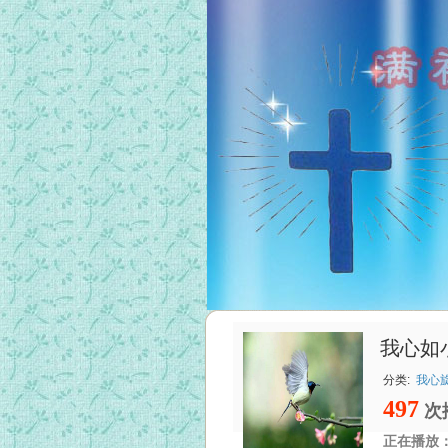
我心如
分类:
我心
497
次
正在播放