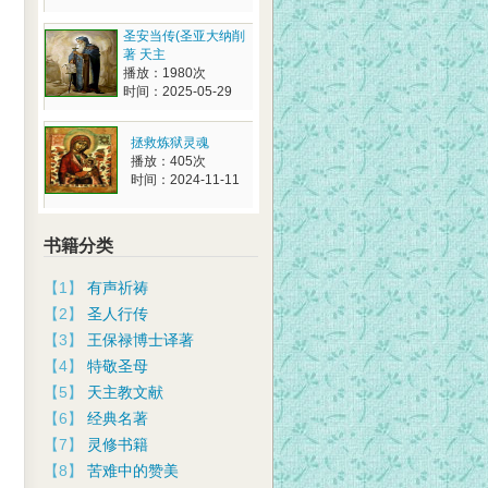
圣安当传(圣亚大纳削
著 天主
播放：1980次
时间：2025-05-29
拯救炼狱灵魂
播放：405次
时间：2024-11-11
书籍分类
【1】
有声祈祷
【2】
圣人行传
【3】
王保禄博士译著
【4】
特敬圣母
【5】
天主教文献
【6】
经典名著
【7】
灵修书籍
【8】
苦难中的赞美