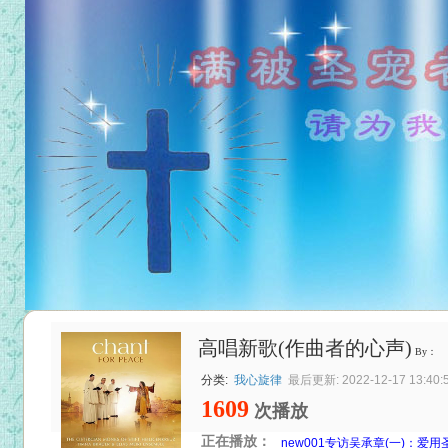
高唱新歌(作曲者的心声)
By：
分类:
我心旋律
最后更新: 2022-12-17 13:40:
1609
次播放
正在播放：
new001专访吴承章(一)：爱用