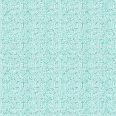
new050专访林佑山(三)：圣神，谢谢你.mp3
new051专访林佑山(四)：让基督的爱做主.mp3
new052专访林佑山(五)：一生一世跟随你.mp3
new053专访台湾大专同学会(一)：以新歌传主爱.mp3
new054专访台湾大专同学会(二)：好歌喉只能献给天主.mp3
new055专访台湾大专同学会(三)：当年的词安慰今天的我.mp
new056专访台湾大专同学会(四)：美丽的升华过程.mp3
new057专访天旋音乐灵修小组(一)：祷音传于天.mp3
new058专访天旋音乐灵修小组(二)：一辈子的事.mp3
new059专访天旋音乐灵修小组(三)：荣耀归于谁？.mp3
new060专访天旋音乐灵修小组(四)：月亮绕着太阳转.mp3
new061专访天旋音乐灵修小组(五)：唱天主教的歌.mp3