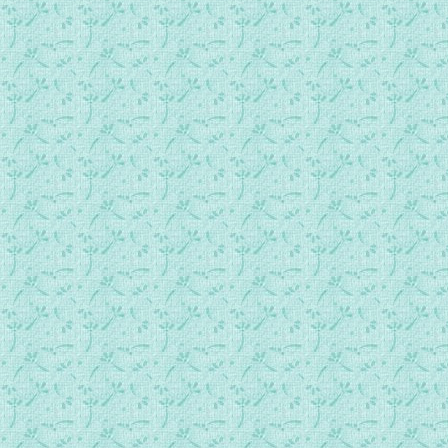
new062专访苏开仪(一)：母胎中已被拣选.mp3
new063专访苏开仪(二)：开心地创作.mp3
new064专访苏开仪(三)：耶稣带给世界什么？.mp3
new065专访苏开仪(四)：有天主在，真是太美了.mp3
new066专访苏开仪(五)：我们都是天主的宝贝.mp3
new067专访苏开仪(六)：在圣乐中看见教会的「大」.mp3
new068专访王巧明(一)：我愿是一首歌.mp3
new069专访王巧明(二)：美丽的偶然.mp3
new070专访王巧明(三)：无限信靠上主.mp3
new071专访王巧明(四)：眼光注视那份荣耀.mp3
new072专访巫福生神父(一)：珍爱天主给的塔冷通.mp3
new073专访巫福生神父(二)：遥望方济走过的平原.mp3
new074专访巫福生神父(三)：耶稣也是小孩子的主.mp3