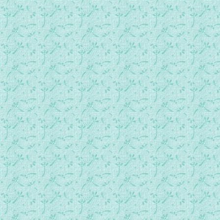
new075专访巫福生神父(四)：山高水长父母恩.mp3
new076专访王秋梨(一)：生活在音乐当中.mp3
new077专访王秋梨(二)：教宗亲自施洗.mp3
new078专访王秋梨(三)：活得清楚而精采.mp3
new079专访王秋梨(四)：每天洗涤自己.mp3
new080专访王秋梨(五)：天主陪我走每一段路.mp3
new081专访宋淑华、巴万(一)：思乡情愁.mp3
new082专访宋淑华、巴万(二)：人生如歌.mp3
new083专访宋淑华、巴万(三)：喜爱圣母.mp3
new084专访宋淑华、巴万(四)：有耶稣在.mp3
new085专访姜震(一)：唱的比唸的好.mp3
new086专访姜震(二)：简单而久远.mp3
new087专访姜震(三)：人是如此尊贵.mp3