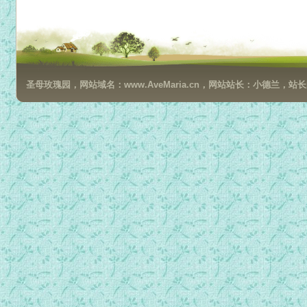
new024纪念李河珍教授(三)：吟唱天主的光荣.mp3
new025专访保禄孝女会(一)：圣神、喜悦系列.mp3
new026专访保禄孝女会(二)：小朋友圣乐系列.mp3
new027专访保禄孝女会(三)：礼仪年圣乐系列.mp3
圣母玫瑰园，网站域名：www.AveMaria.cn，网站站长：小德兰，站长邮箱：da
new028专访保禄孝女会(四)：圣歌集系列.mp3
new029专访保禄孝女会(五)：圣母歌集系列.mp3
new030专访保禄孝女会(六)：殡葬弥撒系列.mp3
new031介绍费宾神父(一)：上主住在我们心中.mp3
new032介绍费宾神父(二)：耶稣已经在等待我们.mp3
new033介绍费宾神父(三)：做耶稣的手和脚.mp3
new034介绍费宾神父(四)：一切都交託.mp3
new035介绍费宾神父(五)：向上主欢唱.mp3
new036介绍费宾神父(六)：向天父祈求.mp3