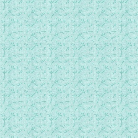
new037介绍费宾神父(七)：我的翼荫下.mp3
new038专访朱健仁(一)：划向信仰的深处.mp3
new039专访朱健仁(二)：中国味道的礼仪歌.mp3
new040专访朱健仁(三)：获得祈祷能量.mp3
new041专访朱健仁(四)：每天都是好日子.mp3
new042专访朱健仁(五)：上主把平安赐给大地.mp3
new043专访朱健仁(六)：请不要松手.mp3
new044专访张毅民(一)：从小接受天主的「准备」.mp3
new045专访张毅民(二)：用音乐显出天主的真善美圣.mp3
new046专访张毅民(三)：把天主子民带到基督台前.mp3
new047专访张毅民(四)：在圣堂里回到家.mp3
new048专访林佑山(一)：在帐幔内敬拜.mp3
new049专访林佑山(二)：赞美高过祈求.mp3