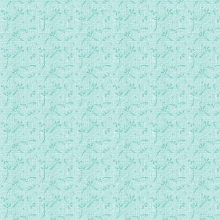
new088专访姜震(四)：自己先被感动.mp3
new089专访姜震(五)：多样的面貌.mp3
new090专访姜震(六)：触动人的内心.mp3
new091专访高征财神父(一)：希望是生活的开始.mp3
new092专访高征财神父(二)：不要用歌词想像我.mp3
new093专访高征财神父(三)：天父自会照顾.mp3
new094专访高征财神父(四)：发现召叫的意义.mp3
new095专访高征财神父(五)：把福音传到年轻人心中.mp3
new096专访朱健仁(一)：用心的好伙伴.mp3
new097专访朱健仁(二)：很专业的祈祷.mp3
new098介绍黄友棣教授(一)：乐谱手稿超完美.mp3
new099介绍黄友棣教授(二)：树长大，鸟就飞来了.mp3
new100介绍黄友棣教授(三)：美丽的祈祷诗.mp3