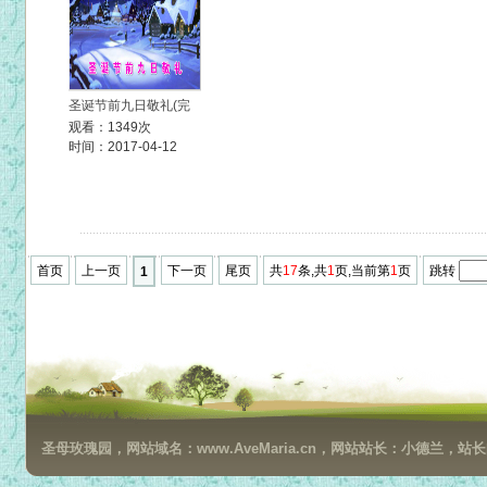
圣诞节前九日敬礼(完
观看：1349次
时间：2017-04-12
首页
上一页
下一页
尾页
共
17
条,共
1
页,当前第
1
页
跳转
1
圣母玫瑰园，网站域名：www.AveMaria.cn，网站站长：小德兰，站长邮箱：da