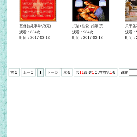
基督徒处事常识(完)
贞洁+性爱+婚姻(完
关于圣召
观看：834次
观看：984次
观看：
时间：2017-03-13
时间：2017-03-13
时间：20
首页
上一页
下一页
尾页
共
11
条,共
1
页,当前第
1
页
跳转
1