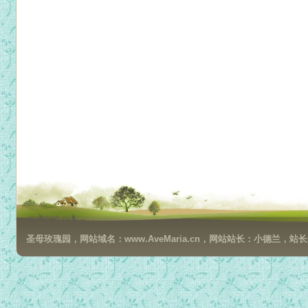
圣母玫瑰园，网站域名：www.AveMaria.cn，网站站长：小德兰，站长邮箱：da