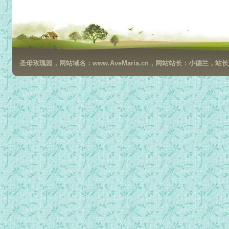
圣母玫瑰园，网站域名：www.AveMaria.cn，网站站长：小德兰，站长邮箱：da