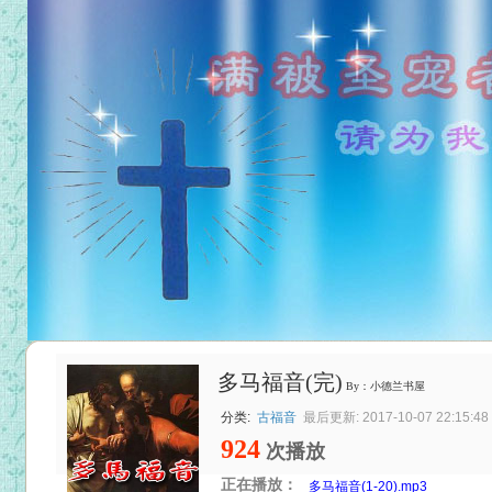
多马福音(完)
By：小德兰书屋
分类:
古福音
最后更新: 2017-10-07 22:15:48
924
次播放
正在播放：
多马福音(1-20).mp3