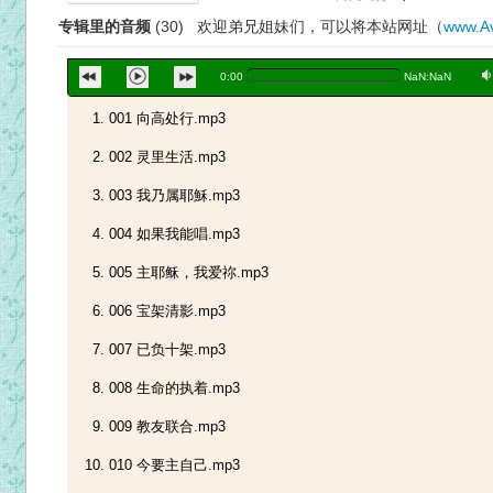
专辑里的音频
(30) 欢迎弟兄姐妹们，可以将本站网址（
www.Av
a
0:00
NaN:NaN
001 向高处行.mp3
002 灵里生活.mp3
003 我乃属耶穌.mp3
004 如果我能唱.mp3
005 主耶稣，我爱祢.mp3
006 宝架清影.mp3
007 已负十架.mp3
008 生命的执着.mp3
009 教友联合.mp3
010 今要主自己.mp3