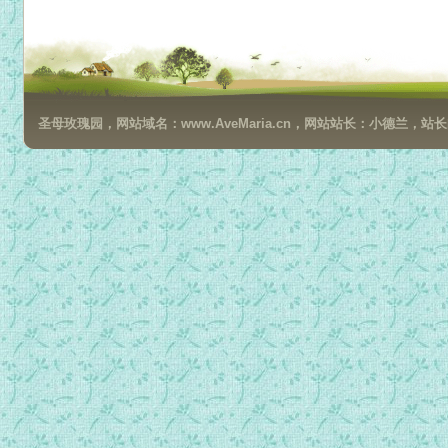
024 主領我何往必去.mp3
025 耶和华是我的牧者.mp3
026 流通管子.mp3
027 祂藏我灵.mp3
圣母玫瑰园，网站域名：www.AveMaria.cn，网站站长：小德兰，站长邮箱：da
028 我宁愿有耶穌.mp3
029 更愛我主.mp3
030 你的光当照耀.mp3