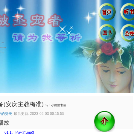
备(安庆主教梅准)
By：小德兰书屋
中的赞美
最后更新: 2023-02-03 08:15:55
播放
：
01 1、论死亡.mp3