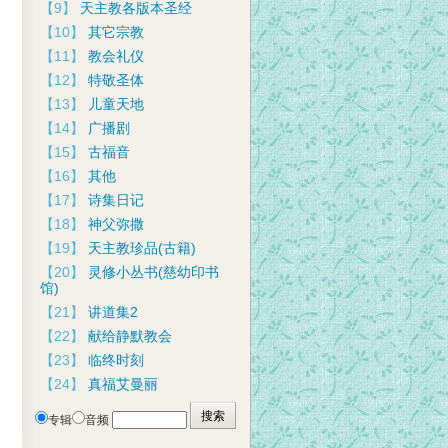
【9】
天主教各版本圣经
【10】
其它宗教
【11】
教会礼仪
【12】
特敬圣体
【13】
儿童天地
【14】
广播剧
【15】
古福音
【16】
其他
【17】
诗集日记
【18】
神父弥撒
【19】
天主教珍品(古籍)
【20】
灵修小丛书(慈幼印书
馆)
【21】
讲道集2
【22】
献给静默教会
【23】
临终时刻
【24】
真福艾曼丽
专辑
音频