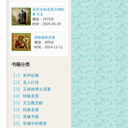
圣安当传(圣亚大纳削
著 天主
播放：1979次
时间：2025-05-29
拯救炼狱灵魂
播放：405次
时间：2024-11-11
书籍分类
【1】
有声祈祷
【2】
圣人行传
【3】
王保禄博士译著
【4】
特敬圣母
【5】
天主教文献
【6】
经典名著
【7】
灵修书籍
【8】
苦难中的赞美