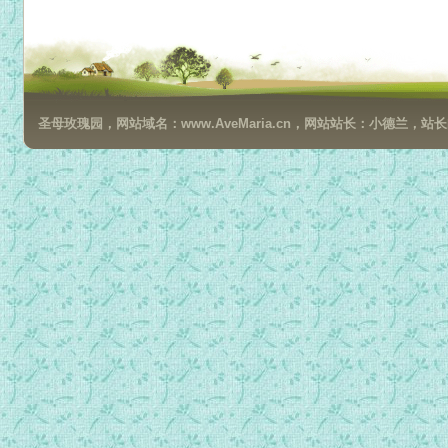
圣母玫瑰园，网站域名：www.AveMaria.cn，网站站长：小德兰，站长邮箱：da