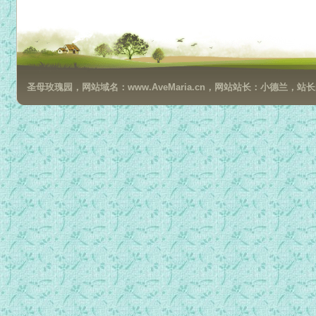
圣母玫瑰园，网站域名：www.AveMaria.cn，网站站长：小德兰，站长邮箱：da