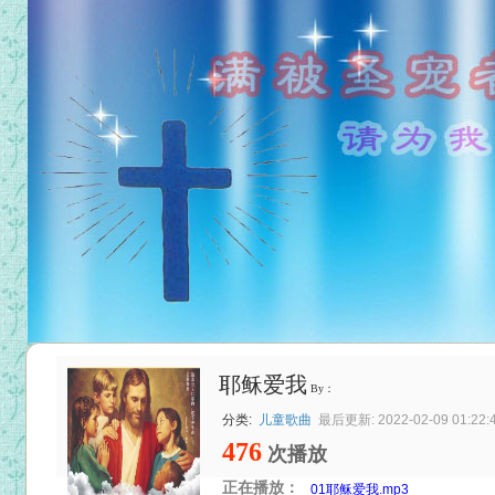
耶稣爱我
By：
分类:
儿童歌曲
最后更新: 2022-02-09 01:22:
476
次播放
正在播放：
01耶稣爱我.mp3