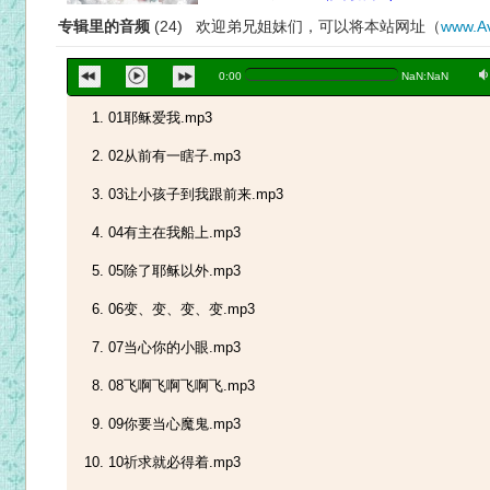
专辑里的音频
(24) 欢迎弟兄姐妹们，可以将本站网址（
www.Av
a
0:00
NaN:NaN
01耶稣爱我.mp3
02从前有一瞎子.mp3
03让小孩子到我跟前来.mp3
04有主在我船上.mp3
05除了耶稣以外.mp3
06变、变、变、变.mp3
07当心你的小眼.mp3
08飞啊飞啊飞啊飞.mp3
09你要当心魔鬼.mp3
10祈求就必得着.mp3