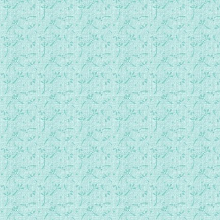
050福音路加传第02章 耶稣降生、圣母取洁、耶稣留圣殿.mp
051福音路加传第03章 如望授洗被害、耶稣之谱系.mp3
052福音路加传第04章 耶稣被试、开始传道显灵.mp3
053福音路加传第05章 召徒.mp3
054福音路加传第06章 简选十二宗徒、真福训.mp3
055福音路加传第07章 巴总之信心、论如望、罪妇获救.mp3
056福音路加传第08章 播种之喻、平息风浪、驱魔入豖.mp3
057福音路加传第09章 遣十二徒传道、耶稣显容、预言受难.m
058福音路加传第10章 遣七十二徒传道、论爱邻如己.mp3
059福音路加传第11章 训徒祈祷、盥手之辩、斥法利塞人.mp
060福音路加传第12章 天主之全能全知、诫徒儆醒.mp3
061福音路加传第13章 天国妙喻、预言耶路撒冷之惨亡.mp3