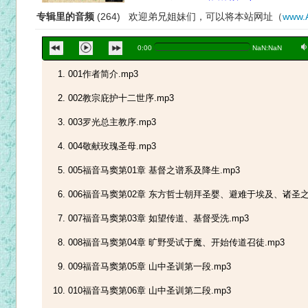
专辑里的音频
(264) 欢迎弟兄姐妹们，可以将本站网址（
www.
a
0:00
NaN:NaN
001作者简介.mp3
002教宗庇护十二世序.mp3
003罗光总主教序.mp3
004敬献玫瑰圣母.mp3
005福音马窦第01章 基督之谱系及降生.mp3
006福音马窦第02章 东方哲士朝拜圣婴、避难于埃及、诸圣之
007福音马窦第03章 如望传道、基督受洗.mp3
008福音马窦第04章 旷野受试于魔、开始传道召徒.mp3
009福音马窦第05章 山中圣训第一段.mp3
010福音马窦第06章 山中圣训第二段.mp3