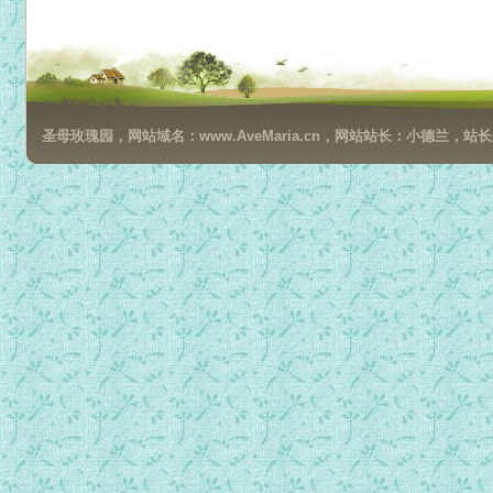
024福音马窦第20章 园丁喻、耶稣二次预言受难及复活、非以
025福音马窦第21章 耶稣乘驴入都、二子之喻、园户之喻.mp
026福音马窦第22章 王宴喻、天主与凯撒、阐复活、论爱天主
027福音马窦第23章 斥经生及法利塞人、哀耶路撒冷.mp3
圣母玫瑰园，网站域名：www.AveMaria.cn，网站站长：小德兰，站长邮箱：da
028福音马窦第24章 预言耶路撒冷之被毁及世界末日.mp3
029福音马窦第25章 童女喻、托金喻、末日审判.mp3
030福音马窦第26章 香液敷主、建立圣体、山园祈祷、奸徒
031福音马窦第27章 受询、被钉、安窀.mp3
032福音马窦第28章 耶稣复活、命徒布道.mp3
033福音马尔谷第01章 耶稣受洗、召徒传道.mp3
034福音马尔谷第02章 耶稣赦罪、辩解旧仪.mp3
035福音马尔谷第03章 召立十二宗徒.mp3
036福音马尔谷第04章 天国妙喻.mp3