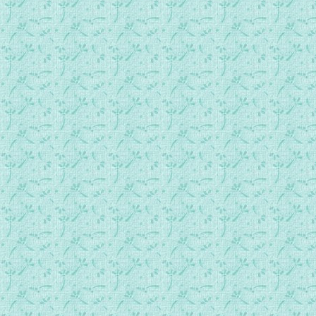
037福音马尔谷第05章 驱魔入豕、治病起死.mp3
038福音马尔谷第06章 希禄秽行、耶稣圣迹.mp3
039福音马尔谷第07章 盥手之辩.mp3
040福音马尔谷第08章 伯铎禄认主为基督.mp3
041福音马尔谷第09章 耶稣显容、警戒诸徒.mp3
042福音马尔谷第10章 解释古律、富人难入天国.mp3
043福音马尔谷第11章 耶稣受迎入城、论信德.mp3
044福音马尔谷第12章 租园之喻、圣诫纲领.mp3
045福音马尔谷第13章 预言犹太大难.mp3
046福音马尔谷第14章 建立圣体、耶稣被执.mp3
047福音马尔谷第15章 耶稣受难.mp3
048福音马尔谷第16章 耶稣复活显形、离世升天.mp3
049福音路加传第01章 如望诞生、圣母受孕.mp3