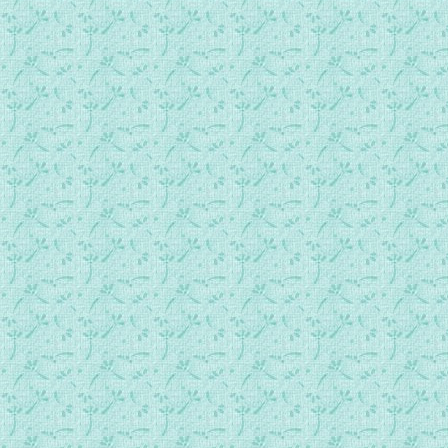
075福音若望传第03章 尼阁德睦来谒、如望论基督.mp3
076福音若望传第04章 沙玛里妇井边受训、耶稣活王臣子.mp
077福音若望传第05章 礼日起人于沉疴、摩西与先知皆为基督
078福音若望传第06章 五饼二鱼食五千众、论圣体.mp3
079福音若望传第07章 耶稣微行上都、殿中训众（信之者生泉
080福音若望传第08章 耶稣宽恕奸妇、耶稣为世之光.mp3
081福音若望传第09章 耶稣愈胎瞽.mp3
082福音若望传第10章 善牧喻、耶稣自陈所属.mp3
083福音若望传第11章 耶稣活赖柴鲁、司祭等欲害耶稣.mp3
084福音若望传第12章 玛丽以香膏敷耶稣足、耶稣乘驴入都
085福音若望传第13章 耶稣为宗徒濯足、耶稣预言被鬻、勉宗
086福音若望传第14章 论爱耶稣者应守其诫、耶稣许赐圣神.m
087福音若望传第15章 葡萄树喻、耶稣慰勉宗徒.mp3