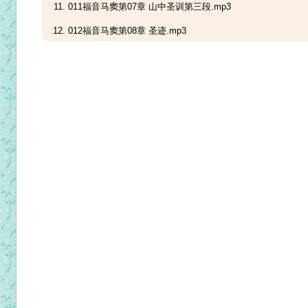
011福音马窦第07章 山中圣训第三段.mp3
012福音马窦第08章 圣迹.mp3
013福音马窦第09章 圣迹续.mp3
014福音马窦第10章 十二宗徒之使命.mp3
015福音马窦第11章 耶稣论如望、斥冥顽、颂圣父、劝众人.m
016福音马窦第12章 耶稣答法利塞人之诘难、耶稣之风度、斥
017福音马窦第13章 启口设喻、发古之蕴.mp3
018福音马窦第14章 如望被杀、耶稣以五饼二鱼食五千众.mp
019福音马窦第15章 论外表与内心、迦南妇人之信德、耶稣以
020福音马窦第16章 天象与时义、伯铎禄认基督、耶稣首次预
021福音马窦第17章 显容、论依理蔼、耶稣输课.mp3
022福音马窦第18章 勖自谦、论强恕重要.mp3
023福音马窦第19章 论夫妇、富者与天国.mp3