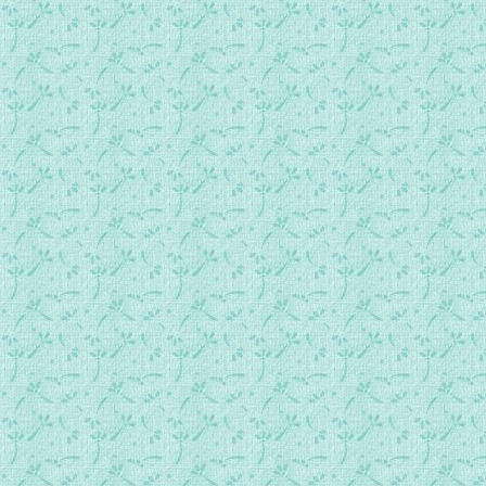
062福音路加传第14章 论谦与骄、天国如盛筵、舍己始可从主.
063福音路加传第15章 浪子之喻.mp3
064福音路加传第16章 掌家之喻、贫富之报.mp3
065福音路加传第17章 论强恕、论信德、论知恩、人子之重临.
066福音路加传第18章 劝人恒祷、富人获救之难、预言受难.m
067福音路加传第19章 授金之喻、耶稣受迎入城.mp3
068福音路加传第20章 租园之喻、破敌诡辩.mp3
069福音路加传第21章 预言圣殿毁圮与世界末日.mp3
070福音路加传第22章 建立圣体、耶稣被执.mp3
071福音路加传第23章 耶稣受难.mp3
072福音路加传第24章 耶稣复活显形、离世升天.mp3
073福音若望传第01章 圣子降生、如望作证、首召伯铎禄等四徒
074福音若望传第02章 嘉纳婚筵、圣殿驱贾.mp3