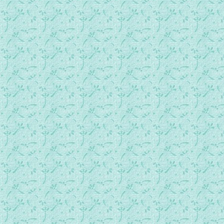
088福音若望传第16章 阐述必先忧而后乐.mp3
089福音若望传第17章 耶稣为己为徒为信众祈祷.mp3
090福音若望传第18章 耶稣被执受询、伯铎禄三次否认.mp3
091福音若望传第19章 耶稣蒙难及安窀.mp3
092福音若望传第20章 耶稣复活及现形.mp3
093福音若望传第21章 伯铎禄三次致诚、耶稣预言伯铎禄之致命
094宗徒大事录第01章 耶稣升天、马提亚当选宗徒.mp3
095宗徒大事录第02章 圣神降临、伯铎禄首次讲道.mp3
096宗徒大事录第03章 跛者获痊、伯铎禄宣道.mp3
097宗徒大事录第04章 二徒受讯、以辱为荣.mp3
098宗徒大事录第05章 亚拿尼夫妇因诈受罚、宗徒证道受笞.m
099宗徒大事录第06章 选任副祭七人.mp3
100宗徒大事录第07章 司谛文证道殉身.mp3