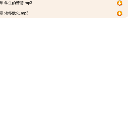
章 学生的苦楚.mp3
章 潜移默化.mp3
章 奥斯定的好恶.mp3
章 奥斯定的好恶.mp3
章 不爱希腊文.mp3
章 希望学有所用.mp3
章 申斥神怪的非非之想.mp3
章 成绩特殊.mp3
章 渴望威名.mp3
章 含毒素的教育.mp3
章 谢感主恩.mp3
章 歧途彷徨.mp3
章 歧途彷徨.mp3