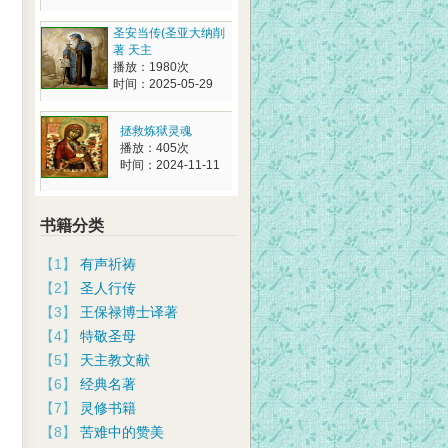
圣安当传(圣亚大纳削
著 天主
播放：1980次
时间：2025-05-29
拯救炼狱灵魂
播放：405次
时间：2024-11-11
书籍分类
【1】
有声祈祷
【2】
圣人行传
【3】
王保禄博士译著
【4】
特敬圣母
【5】
天主教文献
【6】
经典名著
【7】
灵修书籍
【8】
苦难中的赞美