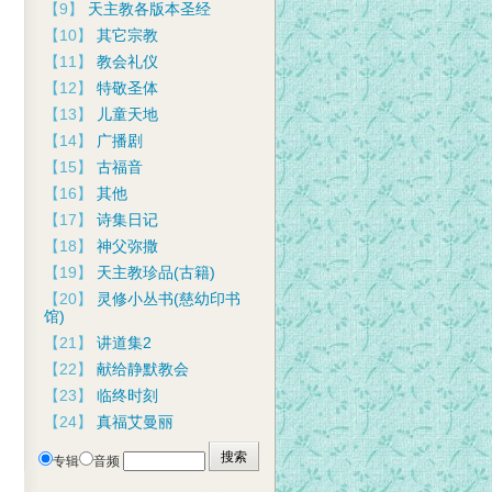
【9】
天主教各版本圣经
【10】
其它宗教
【11】
教会礼仪
【12】
特敬圣体
【13】
儿童天地
【14】
广播剧
【15】
古福音
【16】
其他
【17】
诗集日记
【18】
神父弥撒
【19】
天主教珍品(古籍)
【20】
灵修小丛书(慈幼印书
馆)
【21】
讲道集2
【22】
献给静默教会
【23】
临终时刻
【24】
真福艾曼丽
专辑
音频