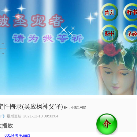
定忏悔录(吴应枫神父译)
By：小德兰书屋
行传
最后更新: 2021-12-13 09:33:04
次播放
：
001译者序.mp3