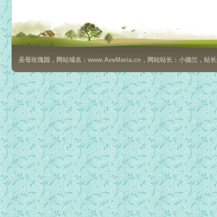
圣母玫瑰园，网站域名：www.AveMaria.cn，网站站长：小德兰，站长邮箱：da