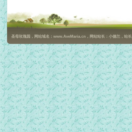
圣母玫瑰园，网站域名：www.AveMaria.cn，网站站长：小德兰，站长邮箱：da