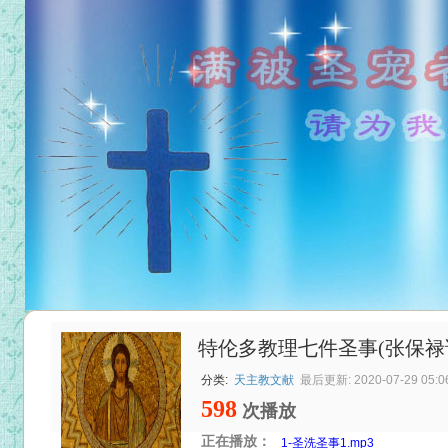
特伦多教理七件圣事(张保禄
分类:
天主教文献
最后更新: 2020-07-29 05:0
598
次播放
正在播放：
1-圣洗圣事1.mp3