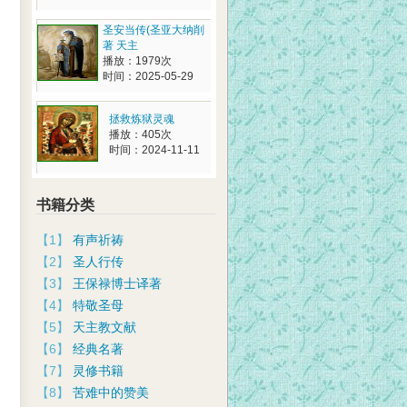
圣安当传(圣亚大纳削
著 天主
播放：1979次
时间：2025-05-29
拯救炼狱灵魂
播放：405次
时间：2024-11-11
书籍分类
【1】
有声祈祷
【2】
圣人行传
【3】
王保禄博士译著
【4】
特敬圣母
【5】
天主教文献
【6】
经典名著
【7】
灵修书籍
【8】
苦难中的赞美