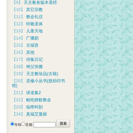
【9】
天主教各版本圣经
【10】
其它宗教
【11】
教会礼仪
【12】
特敬圣体
【13】
儿童天地
【14】
广播剧
【15】
古福音
【16】
其他
【17】
诗集日记
【18】
神父弥撒
【19】
天主教珍品(古籍)
【20】
灵修小丛书(慈幼印书
馆)
【21】
讲道集2
【22】
献给静默教会
【23】
临终时刻
【24】
真福艾曼丽
专辑
音频