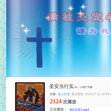
圣安当行实
By：小德兰书屋
分类:
圣人行传
最后更新: 2026-07-11 10:45:
2124
次播放
正在播放：
001引言1.mp3