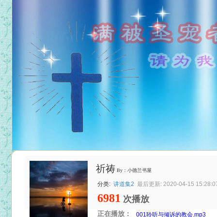
祈祷
By：小德兰书屋
分类:
讲道集2
最后更新: 2020-04-15 15:28:0
6981
次播放
正在播放：
001聆听与倾诉的教会.mp3