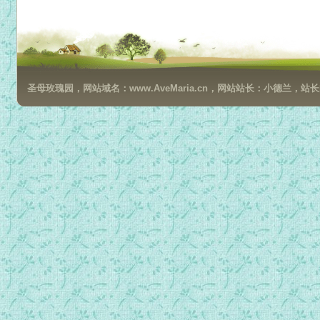
圣母玫瑰园，网站域名：www.AveMaria.cn，网站站长：小德兰，站长邮箱：da