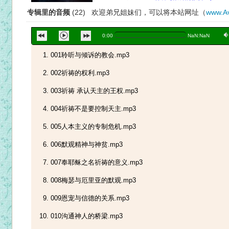
专辑里的音频
(22) 欢迎弟兄姐妹们，可以将本站网址（
www.Av
a
0:00
NaN:NaN
001聆听与倾诉的教会.mp3
002祈祷的权利.mp3
003祈祷 承认天主的王权.mp3
004祈祷不是要控制天主.mp3
005人本主义的专制危机.mp3
006默观精神与神贫.mp3
007奉耶稣之名祈祷的意义.mp3
008梅瑟与厄里亚的默观.mp3
009恩宠与信德的关系.mp3
010沟通神人的桥梁.mp3