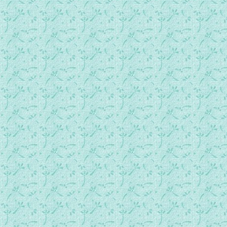
088天主通过大自然的暴雨、地震，及瘟疫警告人类.mp3
089对教会的惩罚和法国伟大革命与外敌入侵.mp3
090西班牙、法国、罗马的不同境遇.mp3
091时候不远了，我的子民将会发出新的痛苦呼喊.mp3
092今天这里有圣体圣事，在不久的将来，这里会没有圣饼.m
093我的子民，请等待无影的光明.mp3
094布列塔尼的圣亚纳.mp3
095小心德国对周边国家的侵略，为德国祈祷.mp3
096把信仰当作武器和盾牌，有了它，你将战胜一切与教会法相
097主宣布法国教会与罗马教会分裂.mp3
098门徒与教宗的分离 巴黎大塌方.mp3
099善与恶的征兆.mp3
100更多关于分裂、邪恶、三天黑暗.mp3