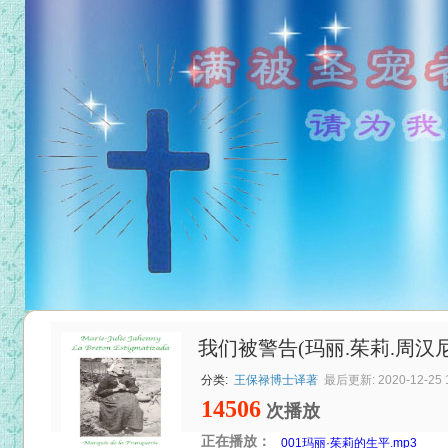
我们被警告(玛丽.茱莉.周汉
分类:
王保禄博士译著
最后更新: 2020-12-25 1
14506
次播放
正在播放：
001玛丽·茱莉的生平.mp3