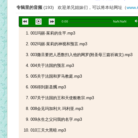
专辑里的音频
(193) 欢迎弟兄姐妹们，可以将本站网址（
www.
a
0:00
NaN:NaN
001玛丽·茱莉的生平.mp3
002玛丽·茱莉的神视和预言.mp3
003撒旦要把人悉数扫入他的网罗(附圣母三篇祈祷文).mp3
004关于法国的预言.mp3
005关于法国和罗马教庭.mp3
006得到新圣髑.mp3
007关于法国的王和天使般教宗.mp3
008会见玛加利大.玛利亚.mp3
009永生之父问我的名字.mp3
010三天大黑暗.mp3