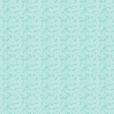
037殉道者卢西安的造访 攀登爱的阶梯.MP3
038圣内斯特的造访 你为什么如此关注尘世？.MP3
039隐修者圣亚巴郎的造访.mp3
040殉道者圣马塞林的造访.mp3
041殉道者和主教圣兰伯特的造访.mp3
042圣方济各.亚西西的造访.mp3
043教宗和殉道者圣若望的首次访问.mp3
044圣斐理斯主教的造访.MP3
045殉道者圣帕姆菲卢斯的造访.MP3
046殉道者圣味增爵的造访.MP3
047圣弥额尔给出更多的警告.MP3
048殉道者圣潘塔隆的造访.MP3
049殉道者圣马利斯的造访.MP3