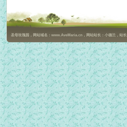
024圣亚丰索造访.MP3
025圣文德的造访.MP3
026圣多玛斯.阿奎纳的造访.MP3
027圣弟铎的造访.MP3
圣母玫瑰园，网站域名：www.AveMaria.cn，网站站长：小德兰，站长邮箱：da
028圣方济各.沙雷氏的造访.MP3
029圣十字若望的造访.MP3
030圣味增爵.斐勒略 教会将会传出巨大丑闻.MP3
031圣多玛斯.阿奎纳第二次的造访!.MP3
032圣保禄宗徒的造访.MP3
033圣若望.方济各.雷奇的造访!.MP3
034圣额我略一世的造访!.MP3
035圣本笃造访 假基督到来的预兆.MP3
036重申大惩罚前“良心的内在警告”.mp3