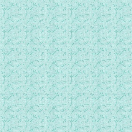
075主与撒殚的对话.mp3
076关于两天的黑暗.mp3
077与总领天使的对话.MP3
078圣母的造访.MP3
079法国将要面临的巨大变故.MP3
080圣神论法国要经受腥风血雨.MP3
081主关于假宗教、英国、法国的警告.MP3
082巴黎的毁灭和司铎的悲哀.MP3
083法国的动荡和避难所.MP3
084教会的司铎们，他们的信仰在哪里？.MP3
085关于电影的邪恶、司祭的丑闻等.MP3
086三天黑暗之前的两天黑暗.mp3
087世界各地的人们都会加入某个背信弃义的团体.mp3