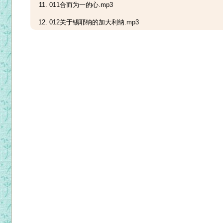
011合而为一的心.mp3
012关于锡耶纳的加大利纳.mp3
013法国化险为夷.mp3
014法国的悖逆.mp3
015一段拜苦路的长时间的神魂超拔.mp3
016善与恶终有一战.MP3
017圣弥额尔天使高举圣心旗帜.mp3
018我们被警告 关于共济会.mp3
019我们被警戒 最后的温柔劝诫!.mp3
020我们被警告参透万事!.mp3
021绝境来至，莫失希望.mp3
022背教还是殉道？.MP3
023圣母在宇宙最有特权的地方!.MP3