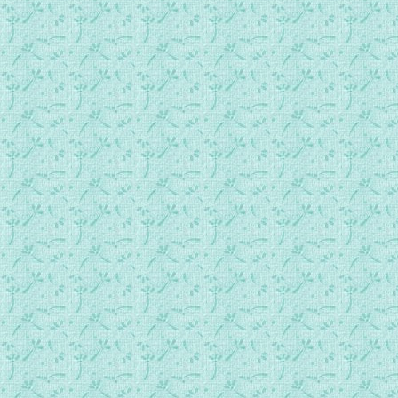
062圣母的造访.MP3
063殉道者圣塞来斯特（塞来斯定）的造访.mp3
064殉道者米兰的维塔利斯的造访.MP3
065殉道者圣塞而久的造访.MP3
066上主的造访.MP3
067上主第二次造访.MP3
068圣弥额尔天使的造访.MP3
069圣多马斯．阿奎那的造访.MP3
070圣母的造访.MP3
071大圣若瑟的造访.MP3
072惩罚的神视异象.MP3
073警告疾病.MP3
074警告法国和梵蒂冈.mp3