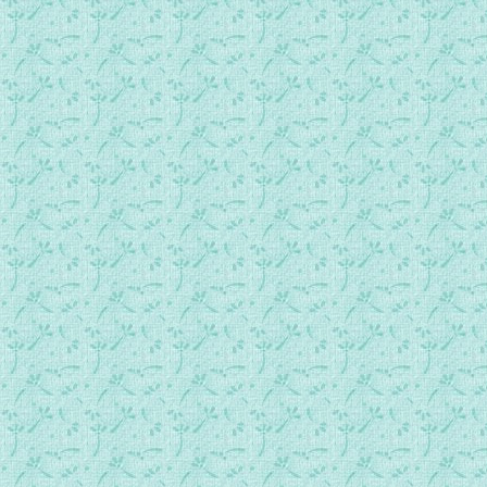
050圣迪迪耶的造访.MP3
051殉道者圣普里莫斯的造访.MP3
052教宗圣迪代内的造访.MP3
053殉道者圣维图斯的造访.MP3
054殉道者圣保林的造访.MP3
055圣母的再次造访.MP3
056圣神的造访.MP3
057十字苦路.MP3
058圣母的再次造访.MP3
059主教和殉道者圣维多利亚的造访.MP3
060王子和殉道者圣赫门尼吉尔德的造访.mp3
061圣母和殉道者圣卡西安的造访.MP3