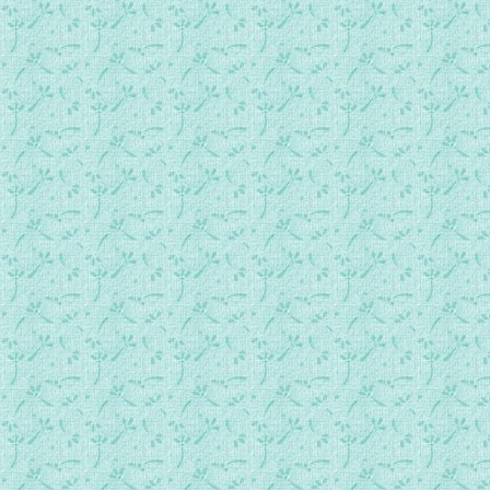
061十二、法利塞人顽强一瞥.mp3
062十三、天使许给匝加利亚生若翰.mp3
063四 天主降生奥迹.mp3
064一、玛利亚许配给若瑟1.mp3
065一、玛利亚许配给若瑟2.mp3
066二、纳匝肋圣室.mp3
067三、天使报喜.mp3
068四、玛利亚往见表姐1.mp3
069四、玛利亚往见表姐2.mp3
070五、庆典图像.mp3
071六、真福贞母准备生耶稣1.mp3
072六、真福贞母准备生耶稣2.mp3
073七、圣家来到伯利恒1.mp3