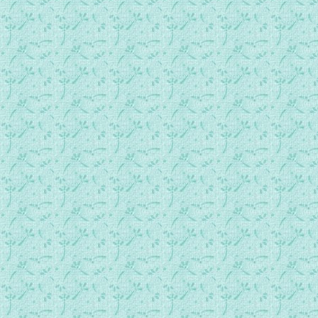
087十六、圣亚纳返家.mp3
088十七、玛利亚取洁.mp3
089十八、庆典神视.mp3
090十九、圣西默盎的去世.mp3
091二十、圣家返纳匝肋.mp3
092二十一、逃难埃及.mp3
093二十二、圣家遇上强盗.mp3
094二十三、香树园.mp3
095二十四、圣家到达.mp3
096二十五、无罪婴儿被杀.mp3
097二十六、圣家到玛达来亚.mp3
098二十七、圣家由埃及返乡.mp3
099二十八、若翰童年在旷野里长大.mp3