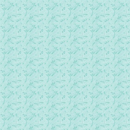
074七、圣家来到伯利恒2.mp3
075八、圣婴耶稣诞生1.mp3
076八、圣婴耶稣诞生2.mp3
077九、牧羊人朝拜圣婴，热诚人拜访马槽1.mp3
078九、牧羊人朝拜圣婴、热诚人拜访马槽2.mp3
079十、割损礼.mp3
080十一、三王首途去伯利恒1.mp3
081十一、三王首途去伯利恒2.mp3
082十二、三王的家谱.mp3
083十三、三王在黑落德前.mp3
084十四、三王来到伯利恒1.mp3
085十四、三王来到伯利恒2.mp3
086十五、三王在马槽山洞的次日返程.mp3