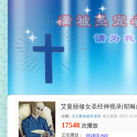
艾曼丽修女圣经神视录(耶稣
分类:
天主教各版本圣经
最后更新: 2021-12-06
17548
次播放
正在播放：
001前言.mp3