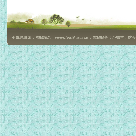
023九、默基瑟德2.mp3
024十、约伯.mp3
025十一、亚巴郎.mp3
026十二、默基瑟德.mp3
圣母玫瑰园，网站域名：www.AveMaria.cn，网站站长：小德兰，站长邮箱：da
027十三、亚巴郎领受旧约圣事.mp3
028十四、雅格伯1.mp3
029十四、雅格伯2.mp3
030十五、若瑟与阿色内1.mp3
031十五、若瑟与阿色内2.mp3
032十五、若瑟与阿色内3.mp3
033十六、约柜.mp3
034叁 至圣童贞圣母.mp3
035一、圣妇亚纳的宗谱、诞生和婚姻1.mp3