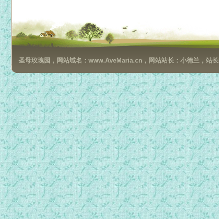
圣母玫瑰园，网站域名：www.AveMaria.cn，网站站长：小德兰，站长邮箱：da