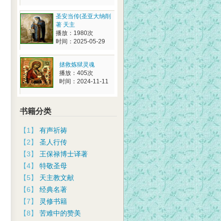
圣安当传(圣亚大纳削
著 天主
播放：1980次
时间：2025-05-29
拯救炼狱灵魂
播放：405次
时间：2024-11-11
书籍分类
【1】
有声祈祷
【2】
圣人行传
【3】
王保禄博士译著
【4】
特敬圣母
【5】
天主教文献
【6】
经典名著
【7】
灵修书籍
【8】
苦难中的赞美