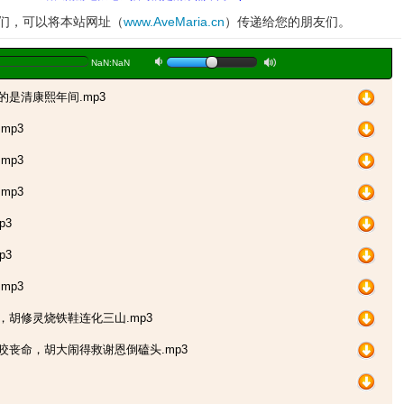
妹们，可以将本站网址（
www.AveMaria.cn
）传递给您的朋友们。
a
b
NaN:NaN
的是清康熙年间.mp3
mp3
mp3
mp3
p3
p3
mp3
，胡修灵烧铁鞋连化三山.mp3
咬丧命，胡大闹得救谢恩倒磕头.mp3