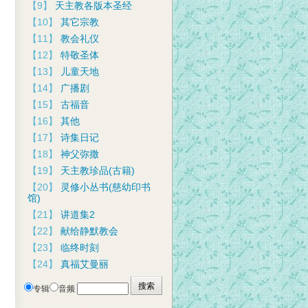
【9】
天主教各版本圣经
【10】
其它宗教
【11】
教会礼仪
【12】
特敬圣体
【13】
儿童天地
【14】
广播剧
【15】
古福音
【16】
其他
【17】
诗集日记
【18】
神父弥撒
【19】
天主教珍品(古籍)
【20】
灵修小丛书(慈幼印书
馆)
【21】
讲道集2
【22】
献给静默教会
【23】
临终时刻
【24】
真福艾曼丽
专辑
音频