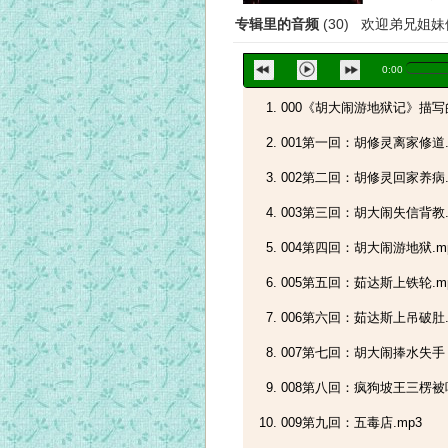
专辑里的音频
(30) 欢迎弟兄姐
0:00
000《胡大闹游地狱记》描写
001第一回：胡修灵离家修道.
002第二回：胡修灵回家养病.
003第三回：胡大闹失信背教.
004第四回：胡大闹游地狱.m
005第五回：茹达斯上铁轮.m
006第六回：茹达斯上吊破肚.
007第七回：胡大闹捧水失手
008第八回：疯狗坡王三楞被
009第九回：五毒店.mp3