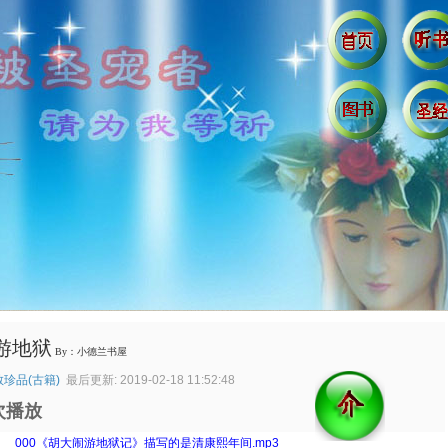
游地狱
By：小德兰书屋
珍品(古籍)
最后更新: 2019-02-18 11:52:48
次播放
：
000《胡大闹游地狱记》描写的是清康熙年间.mp3