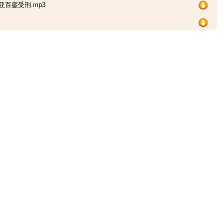
亚百銮受刑.mp3
p3
3
p3
.mp3
.mp3
.mp3
步步艰难.mp3
观看地狱大火.mp3
头立字为证.mp3
试用千里镜.mp3