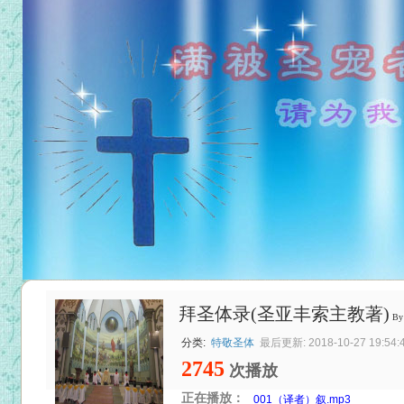
拜圣体录(圣亚丰索主教著)
B
分类:
特敬圣体
最后更新: 2018-10-27 19:54:
2745
次播放
正在播放：
001（译者）叙.mp3