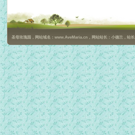
卷1-24 罪债的偿还.mp3
卷1-25 人类最大的宝藏.mp3
卷1-26 新生的开始.mp3
卷1-27 圣化每日的生活.mp3
圣母玫瑰园，网站域名：www.AveMaria.cn，网站站长：小德兰，站长邮箱：da
卷1-28 与天主间的友谊.mp3
卷1-29 人性内在的冲突.mp3
卷1-30 人类低劣的本性.mp3
卷1-31 坦认已过.mp3
卷1-32 毛病的魁首.mp3
卷1-33 关心自己的必要.mp3
卷1-34 成圣的方法与障碍.mp3
卷1-35 神修生活上的权变.mp3
卷1-36 勤领圣体.mp3