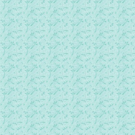
卷1-37 勤领圣体的劝谕.mp3
卷1-38 有信德的人.mp3
卷1-39 人类真正的利益.mp3
卷1-40 天上的愿望.mp3
卷1-41 挣得赏报.mp3
卷1-42 追求天主不容自私.mp3
卷1-43 人们每日的磨难.mp3
卷1-44 诱惑人人难免.mp3
卷1-45 无时无地无诱惑.mp3
卷1-46 诱惑的两个内在因素.mp3
卷1-47 诱惑的发展.mp3
卷1-48 面对诱惑.mp3
卷1-49 从诱惑中领受教训.mp3