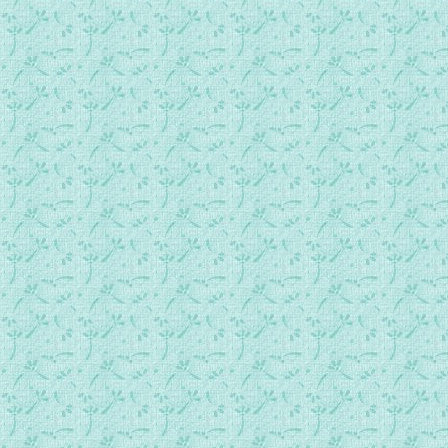
卷1-75 变化的心境与情绪.mp3
卷1-76 神慰与神苦.mp3
卷1-77 神苦中的进步.mp3
卷1-78 天主对忧苦者的训喻.mp3
卷1-79 对天主的慷慨.mp3
卷1-80 忿怒.mp3
卷1-81 急躁.mp3
卷1-82 察觉过错.mp3
卷1-83 冒失的判断.mp3
卷1-84 不友善的批评.mp3
卷1-85 世俗的愚昧.mp3
卷1-86 不必要的好奇心.mp3
卷1-87 眼睛的好奇.mp3