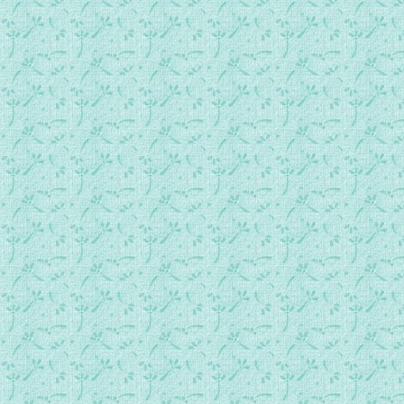
卷1-88 对他人的好奇心.mp3
卷1-89 对已得救的好奇心.mp3
卷1-90 好奇心和好动.mp3
卷1-91 依赖人力的徒劳.mp3
卷1-92 毁谤与成见.mp3
卷1-93 人世的友谊.mp3
卷1-94 同圣人们友好.mp3
卷1-95 虔敬童贞圣母.mp3
卷1-96 明哲的爱.mp3
卷1-97 人的内在的敌人.mp3
卷1-98 依恋.mp3
卷1-99 互相冲突的情感.mp3
卷1-100 征服自己.mp3