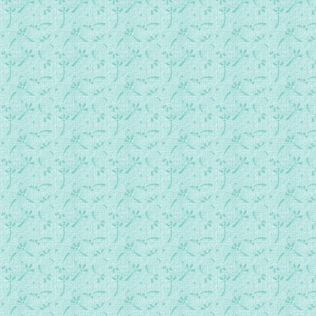
卷1-50 诱惑考验个人的品德修养.mp3
卷1-51 诱惑的类别.mp3
卷1-52 祈祷是对付诱惑的第一良方.mp3
卷1-53 虚心聆教.mp3
卷1-54 相反信德的诱惑.mp3
卷1-55 信仰圣体.mp3
卷1-56 延误领圣体.mp3
卷1-57 失掉领圣体的机会.mp3
卷1-58 冷淡.mp3
卷1-59 补救冷淡的方法.mp3
卷1-60 恶念.mp3
卷1-61 恐惧.mp3