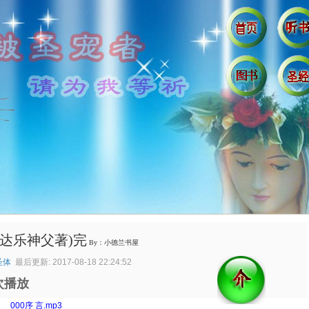
(达乐神父著)完
By：小德兰书屋
圣体
最后更新: 2017-08-18 22:24:52
次播放
：
000序 言.mp3