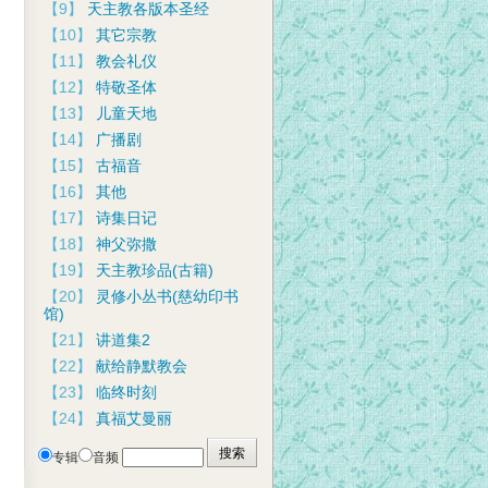
【9】
天主教各版本圣经
【10】
其它宗教
【11】
教会礼仪
【12】
特敬圣体
【13】
儿童天地
【14】
广播剧
【15】
古福音
【16】
其他
【17】
诗集日记
【18】
神父弥撒
【19】
天主教珍品(古籍)
【20】
灵修小丛书(慈幼印书
馆)
【21】
讲道集2
【22】
献给静默教会
【23】
临终时刻
【24】
真福艾曼丽
专辑
音频