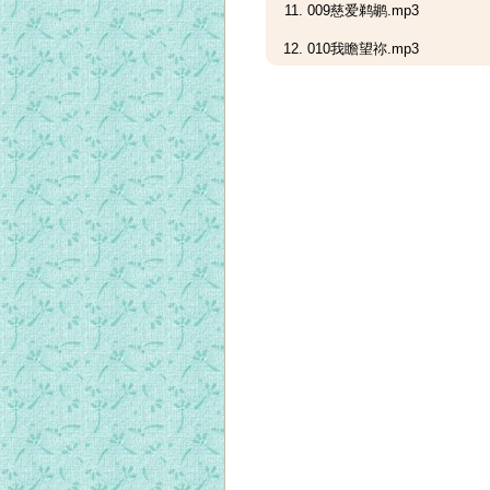
009慈爱鹈鹕.mp3
010我瞻望祢.mp3
011熙雍，颂赞吧！.mp3
012普天颂赞.mp3
013欢乐的颂赞.mp3
014永恒的今天.mp3
015惟赖信德.mp3
016面酒形下隐藏奥秘.mp3
017完整无缺.mp3
018生死差异.mp3
019天使之粮.mp3
020行人之粮.mp3
021同坐一席.mp3