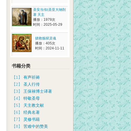
圣安当传(圣亚大纳削
著 天主
播放：1979次
时间：2025-05-29
拯救炼狱灵魂
播放：405次
时间：2024-11-11
书籍分类
【1】
有声祈祷
【2】
圣人行传
【3】
王保禄博士译著
【4】
特敬圣母
【5】
天主教文献
【6】
经典名著
【7】
灵修书籍
【8】
苦难中的赞美