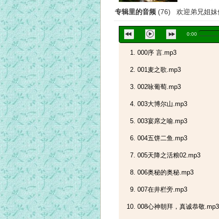
专辑里的音频
(76) 欢迎弟兄姐
0:00
000序 言.mp3
001麦之歌.mp3
002咏葡萄.mp3
003大博尔山.mp3
003宴席之喻.mp3
004五饼二鱼.mp3
005天降之活粮02.mp3
006奥秘的奥秘.mp3
007在井栏旁.mp3
008心神朝拜，真诚恭敬.mp3