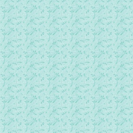
088.亚比该向大卫讨好.mp3
089.大卫取走扫罗身旁的枪而不害他.mp3
090.隐多珥的巫婆_和扫罗的死亡.mp3
091.洗革拉城被烧掠.mp3
092.大卫哀悼扫罗及约拿单.mp3
093.押尼珥立伊施波设为以色列王.mp3
094.押尼珥立伊施波设之死.mp3
095.大卫加冕,京城是耶路撒冷.mp3
096.大卫迎约柜至耶路撒冷.mp3
097.大卫计划为上帝建圣殿.mp3
098.大卫特别善待米非波设.mp3
099.大卫的善意反被亚扪人拒斥.mp3
100.大卫的大罪.mp3