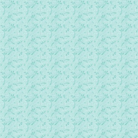
062.约书亚晚年日子.mp3
063.俄陀聂和以笏.mp3
064.底波拉和巴拉.mp3
065.基甸和天使.mp3
066.基甸的大胜利.mp3
067.路得和拿俄米.mp3
068.路得拾麦穗.mp3
069.路得嫁给波阿斯.mp3
070.哈拿和撒母耳.mp3
071.以利的两个坏儿子.mp3
072.上帝召撒母耳.mp3
073.约柜被掳去.mp3
074.约柜被送回.mp3