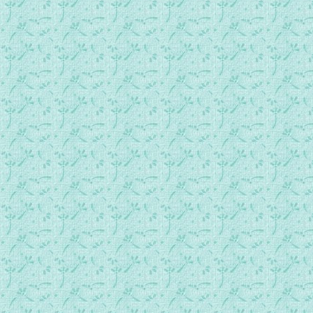
037.摩西成为王子.mp3
038.摩西逃命.mp3
039.摩西蒙召领以色列人.mp3
040.摩西和亚伦见法老.mp3
041.埃及的十灾.mp3
042.第一个逾越节.mp3
043.过红海.mp3
044.旷野中的吗哪和水.mp3
045.叶特罗见摩西.mp3
046.十条诫命.mp3
047.金牛犊.mp3
048.以色列人建会幕.mp3
049.圣所的事奉仪节.mp3