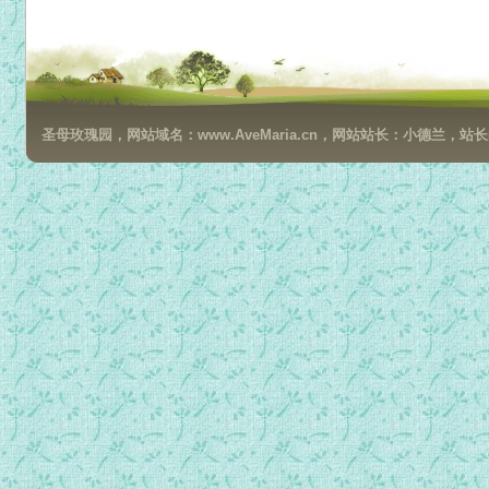
024.雅各为得妻而作工.mp3
025.雅各回迦南.mp3
026.兄弟重新和好.mp3
027.受宠之子约瑟.mp3
圣母玫瑰园，网站域名：www.AveMaria.cn，网站站长：小德兰，站长邮箱：da
028.约瑟被卖.mp3
029.管家变囚犯.mp3
030.埃及宰相约瑟.mp3
031.约瑟的哥哥们上埃及.mp3
032.约瑟见到便雅悯032.mp3
033.雅各全家去埃及.mp3
034.约瑟一家在埃及.mp3
035.以色列民被压迫.mp3
036.母亲偷藏婴儿摩西.mp3