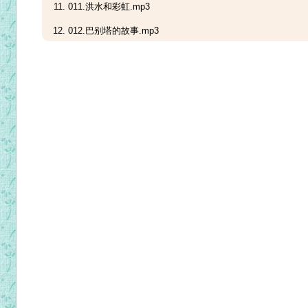
011.洪水和彩虹.mp3
012.巴别塔的故事.mp3
013.上帝召亚伯兰.mp3
014.迦南大饥荒.mp3
015.亚伯兰救罗得.mp3
016.子孙多如天上星.mp3
017.所多玛和蛾摩拉.mp3
018.夏甲和以实玛利.mp3
019.亚伯拉罕献以撒.mp3
020.以撒之妻利百加.mp3
021.以撒娶利百加.mp3
022.以扫卖长子名份.mp3
023.雅各逃出家.mp3