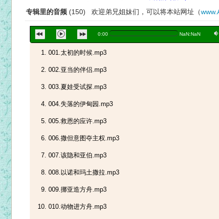
专辑里的音频
(150) 欢迎弟兄姐妹们，可以将本站网址（
www.
a
0:00
NaN:NaN
001.太初的时候.mp3
002.亚当的伴侣.mp3
003.夏娃受试探.mp3
004.失落的伊甸园.mp3
005.救恩的应许.mp3
006.撒但意图夺主权.mp3
007.该隐和亚伯.mp3
008.以诺和玛土撒拉.mp3
009.挪亚造方舟.mp3
010.动物进方舟.mp3