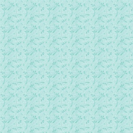
075.以色列人要一个王.mp3
076.扫罗被立为王.mp3
077.扫罗打败亚扪人.mp3
078.约拿单的胜利.mp3
079.扫罗被废掉.mp3
080.大卫受膏为王.mp3
081.大卫和歌利亚.mp3
082.大卫娶米甲为妻.mp3
083.米甲帮助大卫逃亡.mp3
084.约拿单向大卫提警告.mp3
085.大卫在逃亡中.mp3
086.扫罗寻找大卫.mp3
087.大卫仁心不害扫罗.mp3