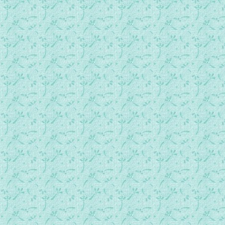
050.饱食鹌鹑.mp3
051.忠心的迦纳和约书亚.mp3
052.可拉、大坍和亚比兰反叛.mp3
053.摩西击打磐石.mp3
054.火蛇.mp3
055.巴兰的驴子说话.mp3
056.摩西死亡前的日子.mp3
057.探子在耶利哥.mp3
058.过约旦河.mp3
059.耶利哥城的陷落.mp3
060.亚干的罪.mp3
061.和基遍人结盟,太阳暂停不动.mp3